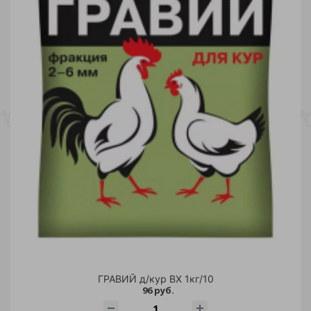
57
380.50
704
1 027.50
1 351
Склады
ГРАВИЙ д/кур ВХ 1кг/10
96 руб.