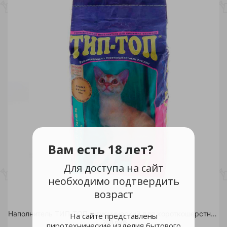
Вам есть 18 лет?
Для доступа на сайт
необходимо подтвердить
возраст
Наполнитель ТИП-ТОП гигиенический для короткошерстных 7л/4
На сайте представлены
208 руб.
пиротехнические изделия бытового