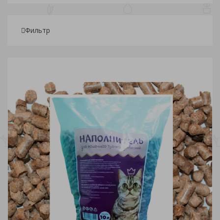
Фильтр
Подбор параметров
Розничная
106
169.25
232.50
295.75
359