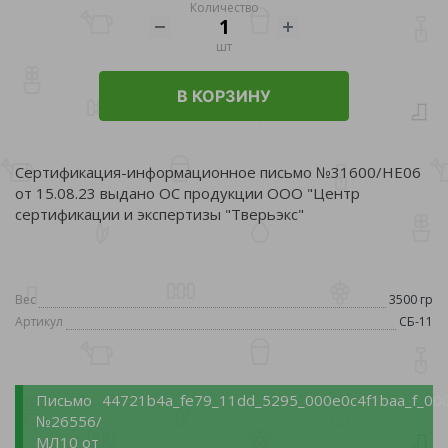
Количество
шт
В КОРЗИНУ
Сертификация-информационное письмо №31600/НЕ06
от 15.08.23 выдано ОС продукции ООО "Центр
сертификации и экспертизы "Тверьэкс"
Вес
3500 гр
Артикул
СБ-11
Письмо
44721b4a_fe79_11dd_5295_000e0c4f1baa_f_000
№26556/
МЛ10 от