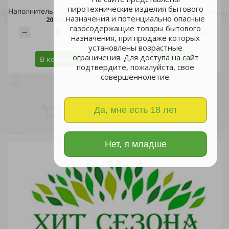
пиротехнические изделия бытового
Наполнитель ТИП-ТОП гигиенический для длинношерстных 7л/4
Наполнитель ТИП-ТОП гигиенический для короткошерстных 5л/5
назначения и потенциально опасные
208 руб.
180 руб.
газосодержащие товары бытового
назначения, при продаже которых
шт
шт
установлены возрастные
ограничения. Для доступа на сайт
В корзину
В корзину
подтвердите, пожалуйста, свое
совершеннолетие.
Да, мне есть 18 лет
Нет, я младше