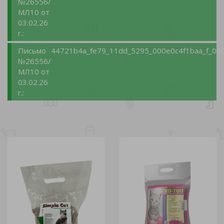
№26556/
МЛ10 от
03.02.26
г.:
Письмо
44721b4a_fe79_11dd_5295_000e0c4f1baa_f_000
№26556/
МЛ10 от
03.02.26
г.: