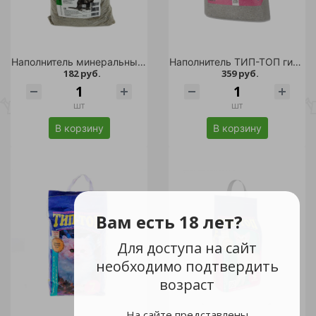
Наполнитель минеральный комкующийся "Simple Cat" 2,5кг
Наполнитель ТИП-ТОП гигиенический для короткошерстных кошек 15л/1
182 руб.
359 руб.
шт
шт
В корзину
В корзину
Вам есть 18 лет?
Для доступа на сайт
необходимо подтвердить
возраст
На сайте представлены