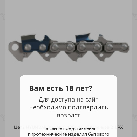
Вам есть 18 лет?
Для доступа на сайт
необходимо подтвердить
возраст
Цепь HYUNDAI Oregon 0,325* 1,5 *78звеньев 21LPX
На сайте представлены
1 275 руб.
пиротехнические изделия бытового