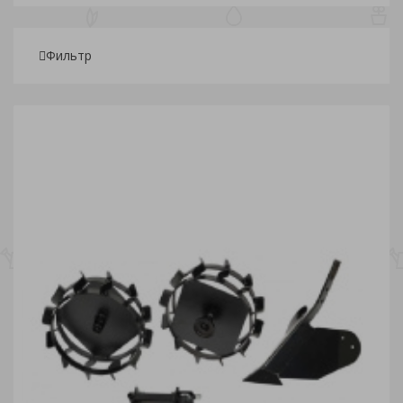
Фильтр
Подбор параметров
Розничная
1 275
3 053.75
4 832.50
6 611.25
8 390
Склады