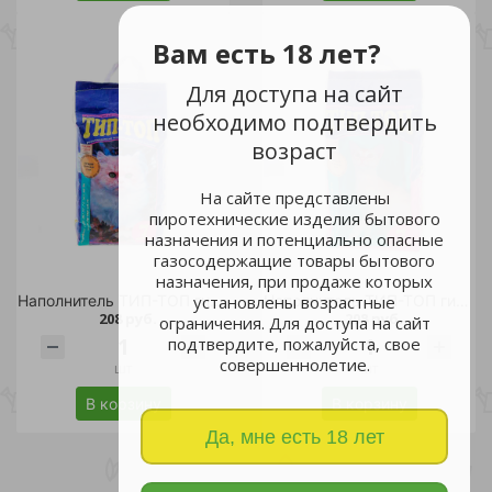
Вам есть 18 лет?
Для доступа на сайт
необходимо подтвердить
возраст
На сайте представлены
пиротехнические изделия бытового
назначения и потенциально опасные
газосодержащие товары бытового
назначения, при продаже которых
Наполнитель ТИП-ТОП гигиенический для длинношерстных 7л/4
Наполнитель ТИП-ТОП гигиенический для короткошерстных 7л/4
установлены возрастные
208 руб.
208 руб.
ограничения. Для доступа на сайт
подтвердите, пожалуйста, свое
совершеннолетие.
шт
шт
В корзину
В корзину
Да, мне есть 18 лет