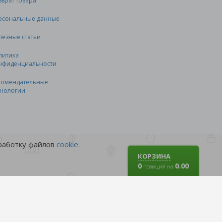
зврат товара
рсональные данные
лезные статьи
литика
нфиденциальности
комендательные
хнологии
бработку файлов
cookie
.
КОРЗИНА
0
0.00
позиций на