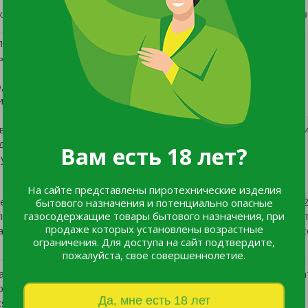
кет эффективно привлекает и отвлекает птицу от расклева с
озволит:
ми компонентами питания для птицы, включая молодых и
, повышению продуктивности
изма.
ть или подвесить брикет с помощью крупноячеистой сетки
для птицы. Данный брикет не может быть единственным
Вам есть 18 лет?
будет склевывать брикет в зависимости от обеспеченности
На сайте представлены пиротехнические изделия
 прямоугольной формы в термоусадочной пленке массой 2,
бытового назначения и потенциально опасные
включениями цельно-зерновой продукции и минералов. Хранит
газосодержащие товары бытового назначения, при
продаже которых установлены возрастные
туре не выше 25°C и влажности не более 75% - 4 месяцев с
ограничения. Для доступа на сайт подтвердите,
пожалуйста, свое совершеннолетие.
 брикет не содержит антибиотики, гормональные препара
рименении брикета не выявлено, противопоказаний не
Да, мне есть 18 лет
я без ограничений.