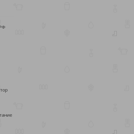
 РФ
фтор
тание