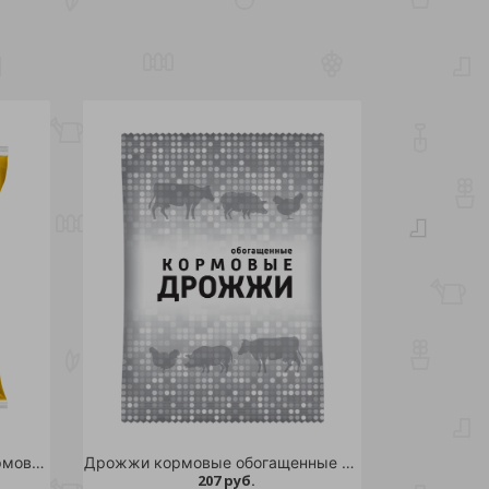
Фосфат дефторированный кормовой 1 кг /10
Дрожжи кормовые обогащенные ВХ 1кг/9
207 руб.