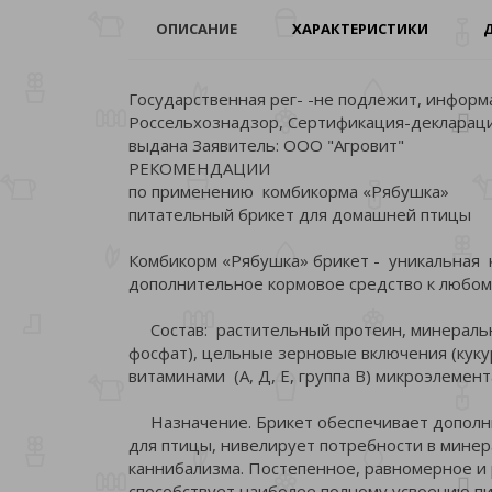
ОПИСАНИЕ
ХАРАКТЕРИСТИКИ
Государственная рег- -не подлежит, инфор
Россельхознадзор, Сертификация-деклараци
выдана Заявитель: ООО "Агровит"
РЕКОМЕНДАЦИИ
по применению комбикорма «Рябушка»
питательный брикет для домашней птицы
Комбикорм «Рябушка» брикет - уникальная
дополнительное кормовое средство к любо
Состав: растительный протеин, минеральн
фосфат), цельные зерновые включения (куку
витаминами (А, Д, Е, группа В) микроэлемента
Назначение. Брикет обеспечивает дополни
для птицы, нивелирует потребности в мине
каннибализма. Постепенное, равномерное и 
способствует наиболее полному усвоению п