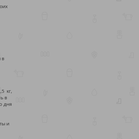
воих
 в
5 кг,
ь в
о дня
ты и