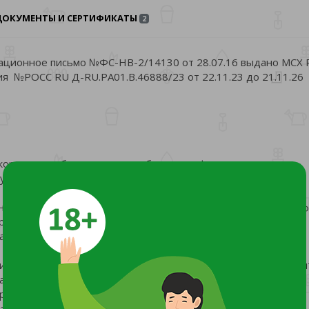
ДОКУМЕНТЫ И СЕРТИФИКАТЫ
2
мационное письмо №ФС-НВ-2/14130 от 28.07.16 выдано МСХ
я №РОСС RU Д-RU.РА01.В.46888/23 от 22.11.23 до 21.11.26
 кормовая добавка с многообразными функциями и как
му рациону домашней, дикой и декоративной птицы.
ые составляющие по кальцию и фосфору (ракушка, мел, де
руза, подсолнечник, ячмень) с источником сахаров,
ми(Fe, Mn, Cu, Zn,Co, Se) и поваренной солью.
тельное витаминно-минеральное, белковое, углеводное пи
ральных и витаминных веществах, профилактирует случаи
регулярное поступление компонентов брикета в организм
итательных веществ. Позволяет снизить дефицит в питании