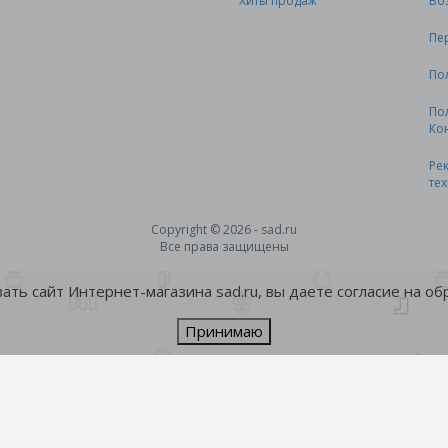
Хиты продаж
Во
Пе
По
По
Ко
Ре
те
Copyright © 2026 - sad.ru
Все права защищены
ть сайт Интернет-магазина sad.ru, вы даете согласие на о
Принимаю