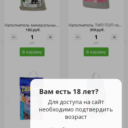
Наполнитель минеральный комкующийся "Simple Cat" 2,5кг
Наполнитель ТИП-ТОП гигиенический для короткошерстных кошек 15л/1
182 руб.
359 руб.
шт
шт
В корзину
В корзину
Вам есть 18 лет?
Для доступа на сайт
необходимо подтвердить
возраст