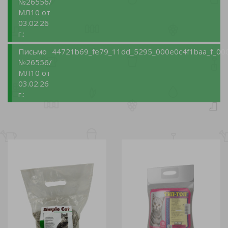
№26556/
МЛ10 от
03.02.26
г.:
Письмо
44721b69_fe79_11dd_5295_000e0c4f1baa_f_00
№26556/
МЛ10 от
03.02.26
г.: