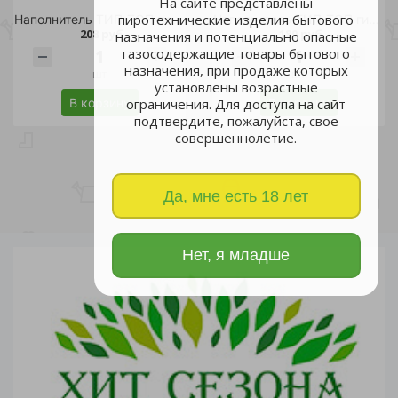
На сайте представлены
пиротехнические изделия бытового
Наполнитель ТИП-ТОП гигиенический для длинношерстных 7л/4
Наполнитель ТИП-ТОП гигиенический для короткошерстных 5л/5
208 руб.
180 руб.
назначения и потенциально опасные
газосодержащие товары бытового
назначения, при продаже которых
шт
шт
установлены возрастные
В корзину
В корзину
ограничения. Для доступа на сайт
подтвердите, пожалуйста, свое
совершеннолетие.
Да, мне есть 18 лет
Нет, я младше