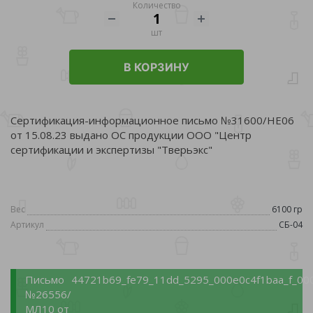
Количество
шт
В КОРЗИНУ
Сертификация-информационное письмо №31600/НЕ06
от 15.08.23 выдано ОС продукции ООО "Центр
сертификации и экспертизы "Тверьэкс"
Вес
6100 гр
Артикул
СБ-04
Письмо
44721b69_fe79_11dd_5295_000e0c4f1baa_f_00
№26556/
МЛ10 от