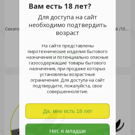
Вам есть 18 лет?
Для доступа на сайт
необходимо подтвердить
Секатор LISTOK ФЛЁР флористический с наковальней /10/100
возраст
1 170 руб.
На сайте представлены
шт
пиротехнические изделия бытового
назначения и потенциально опасные
В корзину
газосодержащие товары бытового
назначения, при продаже которых
установлены возрастные
ограничения. Для доступа на сайт
подтвердите, пожалуйста, свое
совершеннолетие.
Да, мне есть 18 лет
Нет, я младше