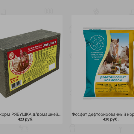
Комбикорм РЯБУШКА д/домашней птицы брикет 2,5кг/4
423 руб.
430 руб.