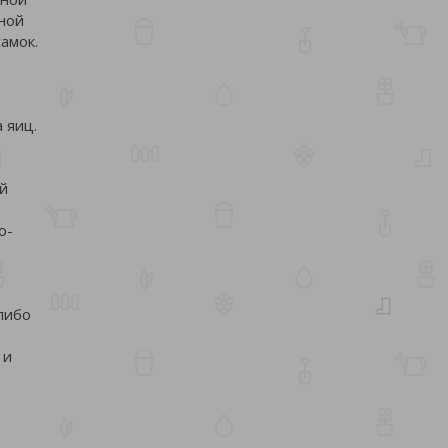
ной
амок.
 яиц.
ой
о-
либо
 и