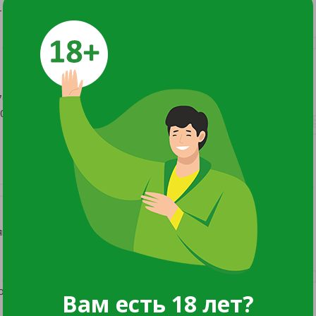
 100
0
70
70
0
нный доступ животных и птиц к воде.
обавка к основному рациону.
Вам есть 18 лет?