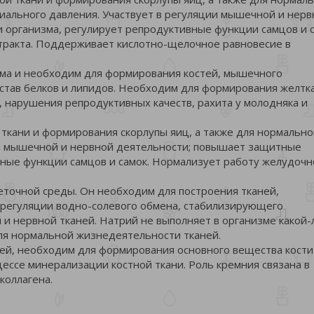
иального давления. Участвует в регуляции мышечной и нерв
организма, регулирует репродуктивные функции самцов и с
тракта. Поддерживает кислотно-щелочное равновесие в
зма и необходим для формирования костей, мышечного
остав белков и липидов. Необходим для формирования желтка
, нарушения репродуктивных качеств, рахита у молодняка и
 ткани и формирования скорлупы яиц, а также для нормальн
ии мышечной и нервной деятельности; повышает защитные
вные функции самцов и самок. Нормализует работу желудочн
еточной среды. Он необходим для построения тканей,
 регуляции водно-солевого обмена, стабилизирующего
и нервной тканей. Натрий не выполняет в организме какой-
ля нормальной жизнедеятельности тканей.
ней, необходим для формирования основного вещества кости
цессе минерализации костной ткани. Роль кремния связана в
коллагена.