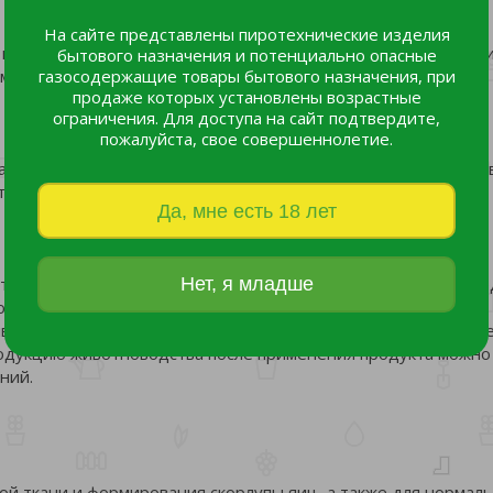
На сайте представлены пиротехнические изделия
з полимерной пленки, масса 1кг (в одной коробке 10 штук) и
бытового назначения и потенциально опасные
асса 25кг .
газосодержащие товары бытового назначения, при
продаже которых установлены возрастные
ограничения. Для доступа на сайт подтвердите,
пожалуйста, свое совершеннолетие.
тания в сухом и прохладном помещении, при температуре не
ти – не ограничен.
Да, мне есть 18 лет
вительность к компонентам кормовой добавки. Данный про
Нет, я младше
нентов. Не содержит антибиотики, стимуляторы роста,
влений и осложнений при применении продукта выявлено н
родукцию животноводства после применения продукта можно
ний.
ой ткани и формирования скорлупы яиц, а также для нормал