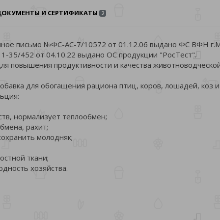
ДОКУМЕНТЫ И СЕРТИФИКАТЫ
2
ное письмо №ФС-АС-7/10572 от 01.12.06 выдано ФС ВФН г.М
35/452 от 04.10.22 выдано ОС продукции "РосТест".
 для повышения продуктивности и качества животноводческо
обавка для обогащения рациона птиц, коров, лошадей, коз и
ьция:
в, нормализует теплообмен;
мена, рахит;
охранить молодняк;
стной ткани;
дность хозяйства.