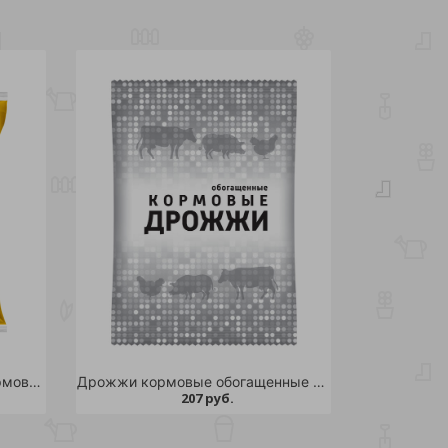
Фосфат дефторированный кормовой 1 кг /10
Дрожжи кормовые обогащенные ВХ 1кг/9
207 руб.