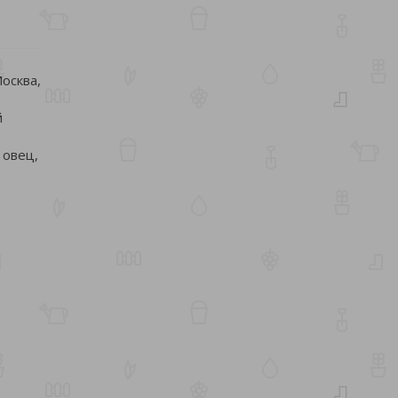
осква,
й
 овец,