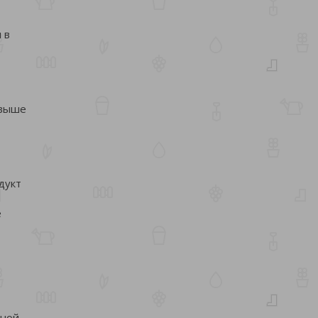
 в
 выше
дукт
е
ьной