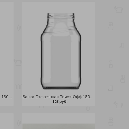
Банка Стеклянная Твист-Офф 1500 мл. д.82 Кубышка /12
Банка Стеклянная Твист-Офф 1800 мл д.82 /15
103 руб.