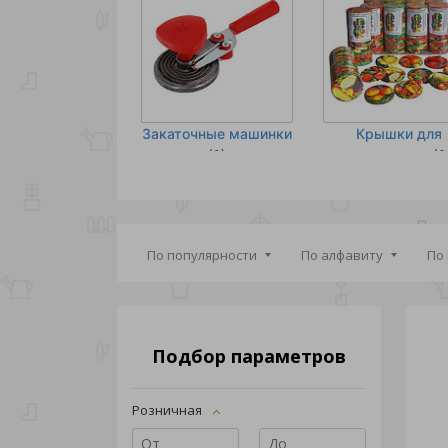
Закаточные машинки
Крышки для
консервации
(9)
(3
По популярности
По алфавиту
По
Подбор параметров
Розничная