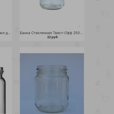
Банка Стеклянная СКО 3000 мл д.82 /6
Банка Стеклянная Твист-Офф 250 мл д.66 /40
22 руб.