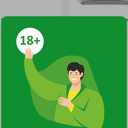
Банка Стеклянная Твист-Офф 350 мл д.66 высокая /40
25 руб.
31 руб.