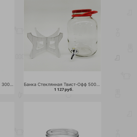
Банка Стеклянная Твист-Офф 3000 мл. д.82 /12
Банка Стеклянная Твист-Офф 5000 мл. д.110 комп:подставка, банка, крышка, ручка, краник /1
1 127 руб.