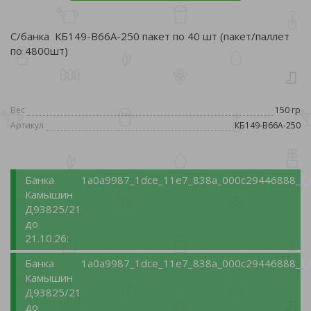
С/банка КБ149-В66А-250 пакет по 40 шт (пакет/паллет
по 4800шт)
Вес
150 гр
Артикул
КБ149-В66А-250
Банка
1a0a9987_1dce_11e7_838a_000c29446888_f_
Камышин
Д93825/21
до
21.10.26:
Банка
1a0a9987_1dce_11e7_838a_000c29446888_f_
Камышин
Д93825/21
до