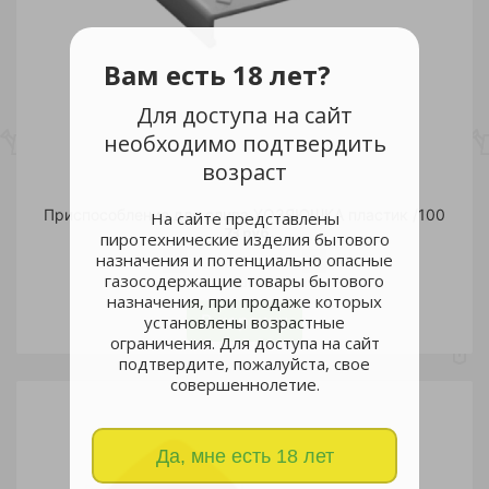
Вам есть 18 лет?
Для доступа на сайт
необходимо подтвердить
возраст
Приспособление для слива ХОЗЯЮШКА пластик /100
На сайте представлены
73 руб.
пиротехнические изделия бытового
назначения и потенциально опасные
газосодержащие товары бытового
шт
назначения, при продаже которых
В корзину
установлены возрастные
ограничения. Для доступа на сайт
подтвердите, пожалуйста, свое
совершеннолетие.
Да, мне есть 18 лет