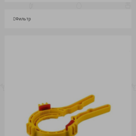
Фильтр
Подбор параметров
Розничная
34
95.50
157
218.50
280
Склады