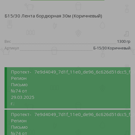
Б15/30 Лента бордюрная 30м (Коричневый)
Вес
1300 гр
Артикул
Б-15/30 Коричневый
Протект-
7e9d4049_7d1f_11e0_de96_6c626d51dcc5_f_0
Регион
Письмо
№74 от
29.03.2025
г.:
Протект-
7e9d4049_7d1f_11e0_de96_6c626d51dcc5_f_0
Регион
Письмо
№74 от