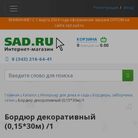
Регистрация
Вход
ВНИМАНИЕ ! С 1 марта 2024 года оформление заказов ОПТОМ на
сайте
opt.sad.ru
КОРЗИНА
0
0.00
позиций на
8 (343) 216-64-41
Главная
Каталог
Интерьер для дома и сада
Бордюры, заборчики,
сетки
Бордюр декоративный (0,15*30м) /1
Бордюр декоративный
(0,15*30м) /1