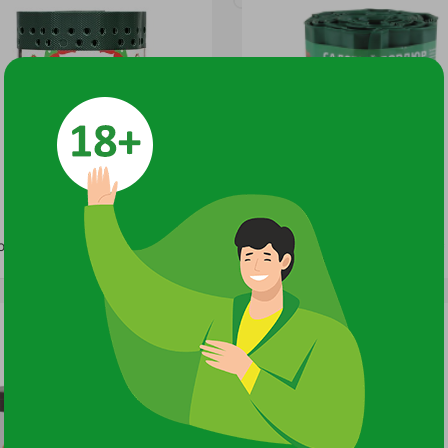
Бордюр декоративный (0,15* 9м) Домино ГОФРА /2
796 руб.
715 руб.