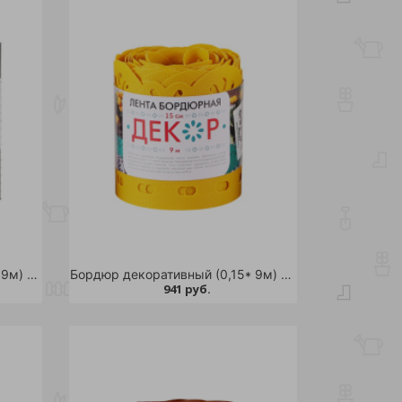
Бордюр декоративный (0,15* 9м) ГОФРА /2
Бордюр декоративный (0,15* 9м) Декор /1
941 руб.