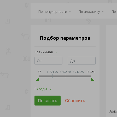
По популярности
По алфавиту
По
Подбор параметров
Розничная
57
1 774.75
3 492.50
5 210.25
6 928
Склады
Арк