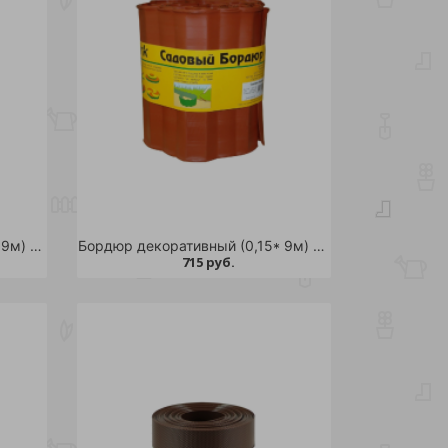
Бордюр декоративный (0,15* 9м) зеленый ГОФРА /6
Бордюр декоративный (0,15* 9м) коричневый ГОФРА /6
715 руб.