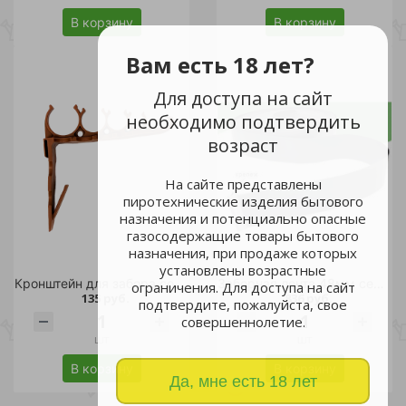
В корзину
В корзину
Вам есть 18 лет?
Для доступа на сайт
необходимо подтвердить
возраст
На сайте представлены
пиротехнические изделия бытового
назначения и потенциально опасные
газосодержащие товары бытового
назначения, при продаже которых
установлены возрастные
Кронштейн для забора собранный (3 шт комплект)
Заборная лента 48мм серая, 50м/1
ограничения. Для доступа на сайт
135 руб.
836 руб.
подтвердите, пожалуйста, свое
совершеннолетие.
шт
шт
В корзину
В корзину
Да, мне есть 18 лет