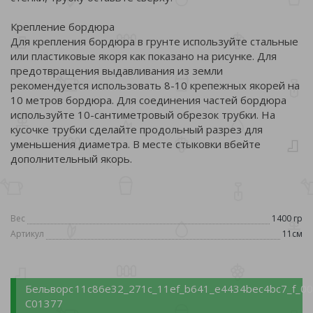
Крепление бордюра
Для крепления бордюра в грунте используйте стальные
или пластиковые якоря как показано на рисунке. Для
предотвращения выдавливания из земли
рекомендуется использовать 8-10 крепежных якорей на
10 метров бордюра. Для соединения частей бордюра
используйте 10-сантиметровый обрезок трубки. На
кусочке трубки сделайте продольный разрез для
уменьшения диаметра. В месте стыковки вбейте
дополнительный якорь.
Вес
1400 гр
Артикул
11см
Бельворс
11c86e32_271c_11ef_b641_e4434bec4bc7_f_00
С01377