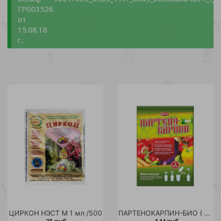
ГР003526
от
15.08.18
г.:
ЦИРКОН НЭСТ М 1 мл /500
ПАРТЕНОКАРПИН-БИО ( Томатон,Р) ОРТОН 3 мл /100