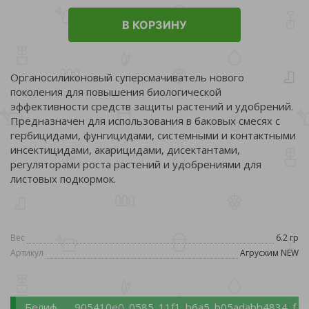
В КОРЗИНУ
Органосиликоновый суперсмачиватель нового
поколения для повышения биологической
эффективности средств защиты растений и удобрений.
Предназначен для использования в баковых смесях с
гербицидами, фунгицидами, системными и контактными
инсектицидами, акарицидами, дисектантами,
регуляторами роста растений и удобрениями для
листовых подкормок.
Вес
6.2 гр
Артикул
Агрусхим NEW
Белиф
905410e0_0585_11f1_b6a5_b05adabb4834_f_0