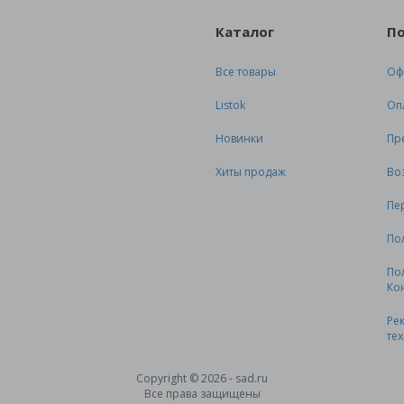
Каталог
П
Все товары
Оф
Listok
Оп
Новинки
Пр
Хиты продаж
Во
Пе
По
По
Ко
Ре
те
Copyright © 2026 - sad.ru
Все права защищены