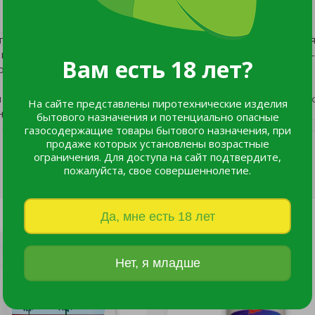
рунта: мелкокапельное опрыскивание 1-е - в фазу появлени
 массового цветения с интервалом не менее 7 дней. Расход –
Вам есть 18 лет?
 отдельных раскрытых цветков.
в уникальной ампуле, которая может использоваться много
На сайте представлены пиротехнические изделия
н воды) применять препарат, а также хранить его остатки в
бытового назначения и потенциально опасные
газосодержащие товары бытового назначения, при
продаже которых установлены возрастные
ограничения. Для доступа на сайт подтвердите,
пожалуйста, свое совершеннолетие.
Да, мне есть 18 лет
Нет, я младше