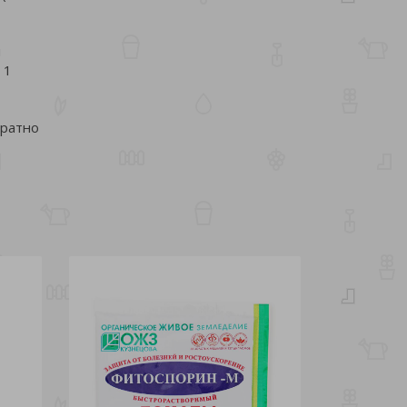
я
 1
кратно