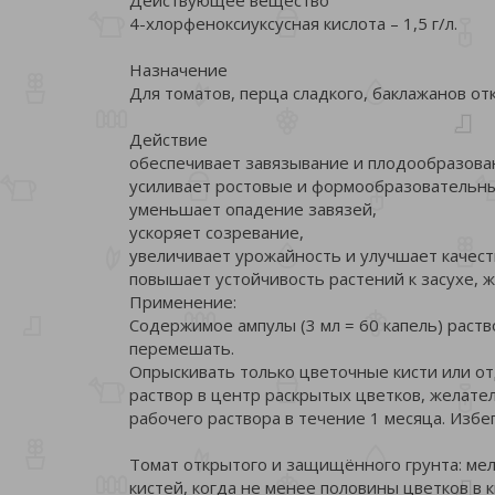
4-хлорфеноксиуксусная кислота – 1,5 г/л.
Назначение
Для томатов, перца сладкого, баклажанов о
Действие
обеспечивает завязывание и плодообразова
усиливает ростовые и формообразовательны
уменьшает опадение завязей,
ускоряет созревание,
увеличивает урожайность и улучшает качест
повышает устойчивость растений к засухе, ж
Применение:
Содержимое ампулы (3 мл = 60 капель) раство
перемешать.
Опрыскивать только цветочные кисти или от
раствор в центр раскрытых цветков, желате
рабочего раствора в течение 1 месяца. Избе
Томат открытого и защищённого грунта: ме
кистей, когда не менее половины цветков в к