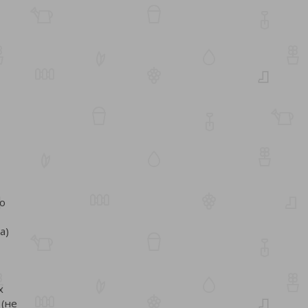
но
а)
х
 (не