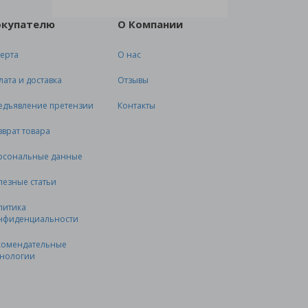
окупателю
О Компании
ерта
О нас
лата и доставка
Отзывы
едъявление претензии
Контакты
зврат товара
рсональные данные
лезные статьи
литика
нфиденциальности
комендательные
хнологии