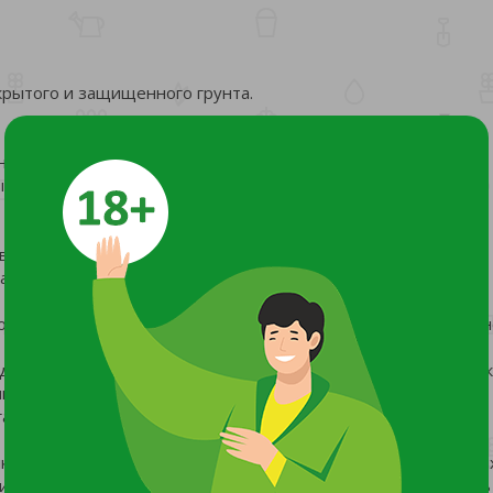
ткрытого и защищенного грунта.
ние при неблагоприятных условиях,
е процессы,
во продукции,
аре и холоду.
рить в 1,5 л воды (или 8 капель на 1 стакан воды), тщатель
дельные цветки, направляя мелкораспылённый (в виде облак
льно в утренние или вечерние часы. Допускается хранение
гать передозировки!
лкокапельное однократное опрыскивание 1-й и 2-й цветочны
исти раскрыто. Расход – около 1 мл на одну цветочную кисть