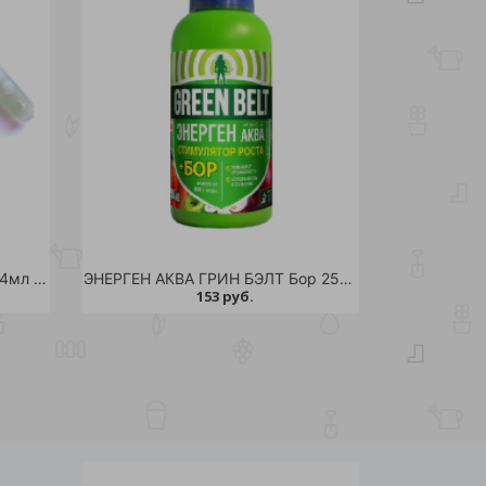
Гель укоренитель "Фитоклон" 4мл /1/50
ЭНЕРГЕН АКВА ГРИН БЭЛТ Бор 250мл /25
153 руб.