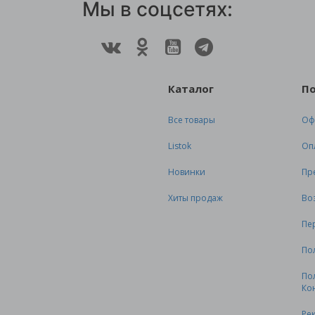
Мы в соцсетях:
Каталог
П
Все товары
Оф
Listok
Оп
Новинки
Пр
Хиты продаж
Во
Пе
По
По
Ко
Ре