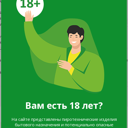
щества природного происхождения
ия семян и интенсивности развития корневой системы.
 стрессам (недостаток влаги, заморозки, механические
.
и бактериальных инфекций.
еской и технологической зрелости.
ции.
ого материала, так и при опрыскивании вегетирующих расте
rds 2018
Вам есть 18 лет?
На сайте представлены пиротехнические изделия
бытового назначения и потенциально опасные