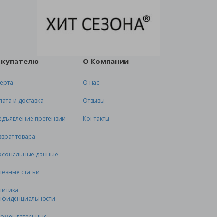
окупателю
О Компании
ерта
О нас
лата и доставка
Отзывы
едъявление претензии
Контакты
зврат товара
рсональные данные
лезные статьи
литика
нфиденциальности
комендательные