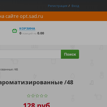
Регистрация
Вход
на сайте
opt.sad.ru
КОРЗИНА
0
0.00
позиций на
Поиск
рованные /48
 ароматизированные /48
128 руб.