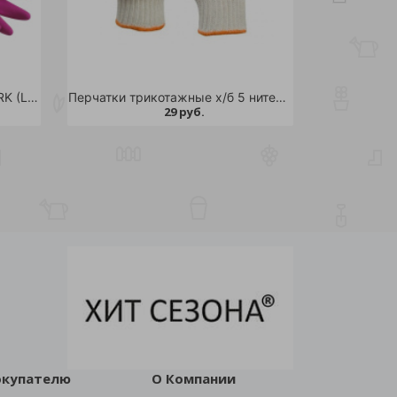
Перчатки резиновые Роза YORK (L) с удлинённой манжетой ароматизированные /48
Перчатки трикотажные х/б 5 нитей (10 класс) с ПВХ 1 пара /10/200
29 руб.
окупателю
О Компании