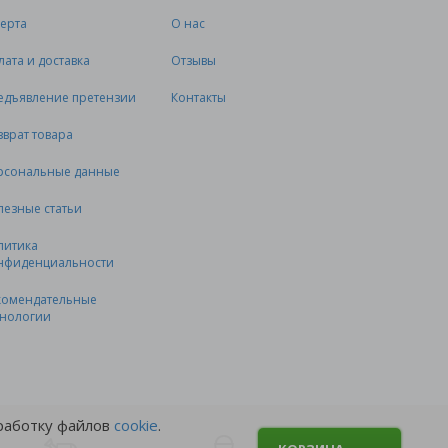
ерта
О нас
лата и доставка
Отзывы
едъявление претензии
Контакты
зврат товара
рсональные данные
лезные статьи
литика
нфиденциальности
комендательные
хнологии
бработку файлов
cookie
.