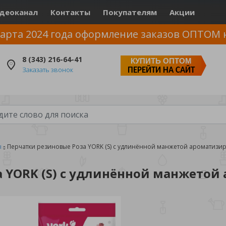
деоканал
Контакты
Покупателям
Акции
арта 2024 года оформление заказов ОПТОМ 
8 (343) 216-64-41
КУПИТЬ ОПТОМ
Заказать звонок
ПЕРЕЙТИ НА САЙТ
ы
Перчатки резиновые Роза YORK (S) с удлинённой манжетой ароматизи
 YORK (S) с удлинённой манжетой