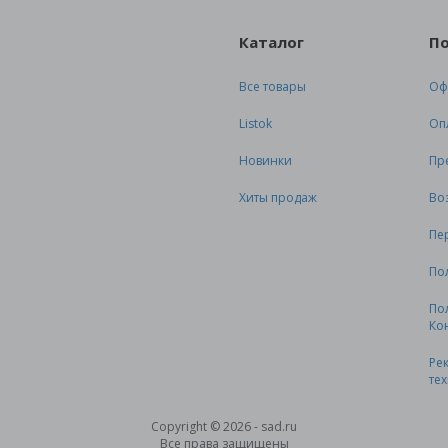
Каталог
П
Все товары
Оф
Listok
Оп
Новинки
Пр
Хиты продаж
Во
Пе
По
По
Ко
Ре
те
Copyright © 2026 - sad.ru
Все права защищены