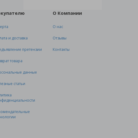
окупателю
О Компании
ерта
О нас
лата и доставка
Отзывы
едъявление претензии
Контакты
зврат товара
рсональные данные
лезные статьи
литика
нфиденциальности
комендательные
хнологии