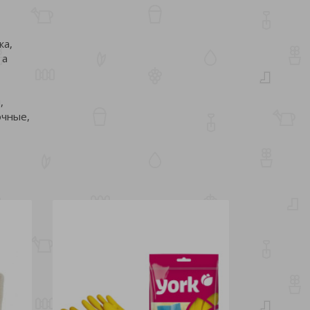
жа,
 а
,
очные,