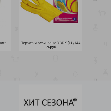
Перчатки трикотажные х/б 5 нитей (10 класс) с ПВХ 1 пара /10/200
Перчатки резиновые YORK (L) /144
74 руб.