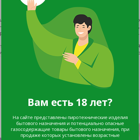
лотность вязки, при которой используется более тонкая пря
лично защищают от различных производственных загрязнений,
рук. Чаще всего используются для проведения тонких работ.
ят для ремонтных мастерских, сборочные цехов, лабораторий
птимальны для работы с сухими предметами, они умеренно пр
Вам есть 18 лет?
На сайте представлены пиротехнические изделия
бытового назначения и потенциально опасные
газосодержащие товары бытового назначения, при
продаже которых установлены возрастные