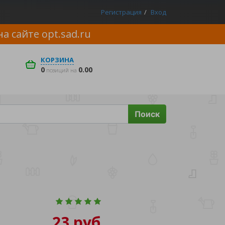
Регистрация
Вход
на сайте
opt.sad.ru
КОРЗИНА
0
0.00
позиций на
Поиск
23 руб.