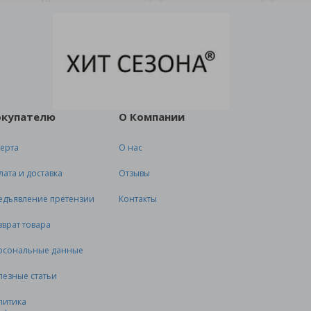
окупателю
О Компании
ерта
О нас
лата и доставка
Отзывы
едъявление претензии
Контакты
зврат товара
рсональные данные
лезные статьи
литика