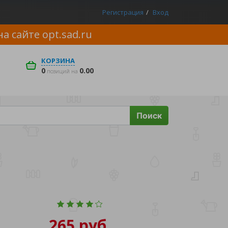
Регистрация
Вход
на сайте
opt.sad.ru
КОРЗИНА
0
0.00
позиций на
Поиск
265 руб.