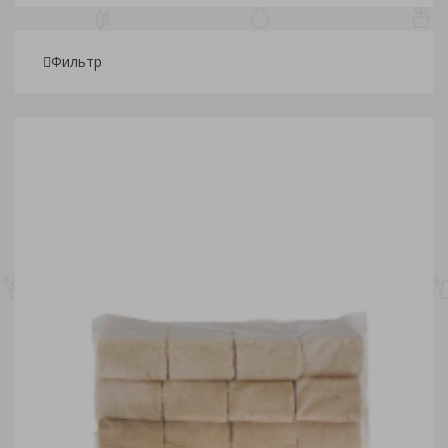
Фильтр
Подбор параметров
Розничная
203
413.25
623.50
833.75
1 044
Склады