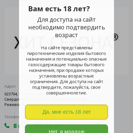
Вам есть 18 лет?
Для доступа на сайт
необходимо подтвердить
возраст
На сайте представлены
пиротехнические изделия бытового
назначения и потенциально опасные
газосодержащие товары бытового
назначения, при продаже которых
установлены возрастные
Центральный офис
ограничения. Для доступа на сайт
Адрес
подтвердите, пожалуйста, свое
совершеннолетие.
623704, Российская Федерация,
Свердловская область, город Березовский
Режевской тракт 15км., здание 5А, оф. 203
Да, мне есть 18 лет
Телефон
8 (343) 216-64-41
Нет, я младше