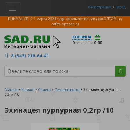
Регистрация
Вход
ВНИМАНИЕ ! С 1 марта 2024 года оформление заказов ОПТОМ на
сайте
opt.sad.ru
КОРЗИНА
0
0.00
позиций на
8 (343) 216-64-41
Главная
Каталог
Семена
Семена цветов
Эхинацея пурпурная
0,2гр /10
Эхинацея пурпурная 0,2гр /10