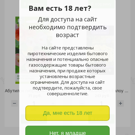
В корзину
В корзину
Вам есть 18 лет?
Для доступа на сайт
необходимо подтвердить
возраст
На сайте представлены
пиротехнические изделия бытового
назначения и потенциально опасные
газосодержащие товары бытового
назначения, при продаже которых
установлены возрастные
ограничения. Для доступа на сайт
подтвердите, пожалуйста, свое
Абутилон гибридный Смесь Бельвю 0,1гр/10
Петхоа Калиберст Еллоу 5шт/10
совершеннолетие.
31 руб.
243 руб.
шт
шт
Да, мне есть 18 лет
В корзину
В корзину
Нет, я младше