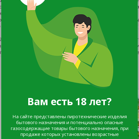
остоят из множества алых цветков диаметром 2-3 см.Окраск
тное свечевидное растение поможет создать выразительный
водоемов. Подходит для выращивания в контейнерах. Сорт д
соцветия преобразят каждый букет. Цветение с 1-го года
22 ? , рН грунта 6-7 и хорошем освещении семена прорастают
ыращивают при температуре +15...+18°С.. Для закладки цвет
осеве семян в о/г цветение наступит со 2-го года. С укрыти
Вам есть 18 лет?
На сайте представлены пиротехнические изделия
бытового назначения и потенциально опасные
газосодержащие товары бытового назначения, при
продаже которых установлены возрастные