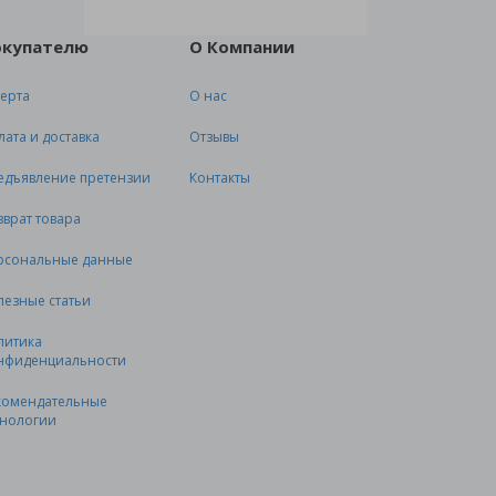
окупателю
О Компании
ерта
О нас
лата и доставка
Отзывы
едъявление претензии
Контакты
зврат товара
рсональные данные
лезные статьи
литика
нфиденциальности
комендательные
хнологии