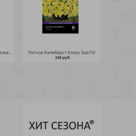
Абутилон гибридный Смесь Бельвю 0,1гр/10
Петхоа Калиберст Еллоу 5шт/10
243 руб.