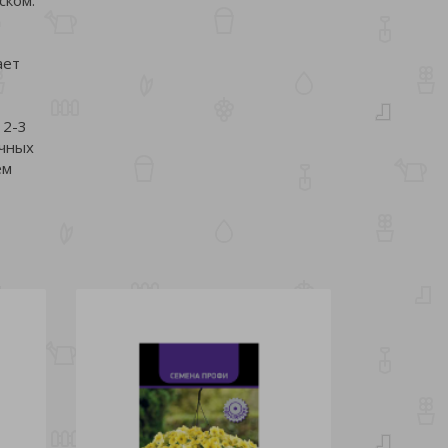
а
ает
 2-3
очных
ем