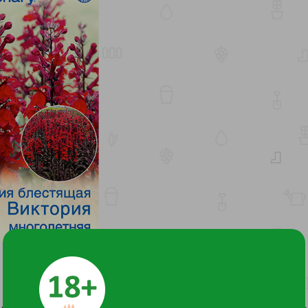
ашены узкими красно-коричневыми листьями с глянцевым бле