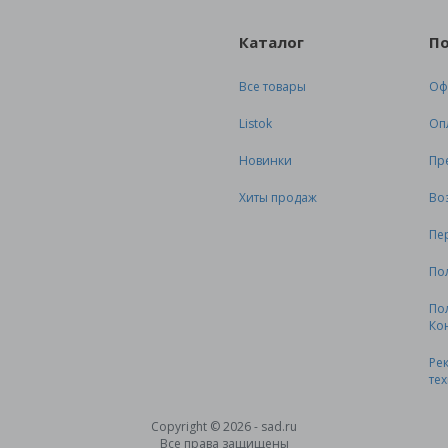
Каталог
П
Все товары
Оф
Listok
Оп
Новинки
Пр
Хиты продаж
Во
Пе
По
По
Ко
Ре
те
Copyright © 2026 - sad.ru
Все права защищены