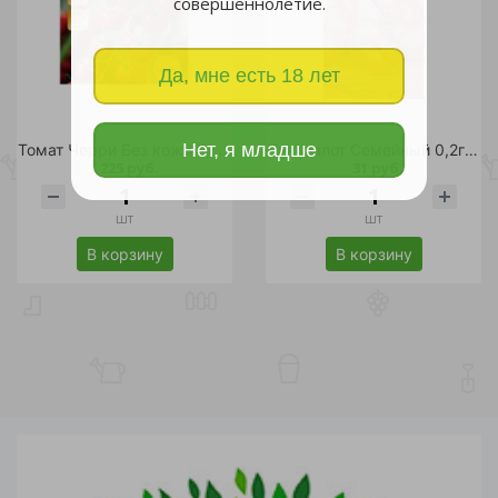
совершеннолетие.
Да, мне есть 18 лет
Нет, я младше
Томат Черри Без кожи F1 3шт/5
Лук шалот Семейный 0,2гр /10
225 руб.
31 руб.
шт
шт
В корзину
В корзину