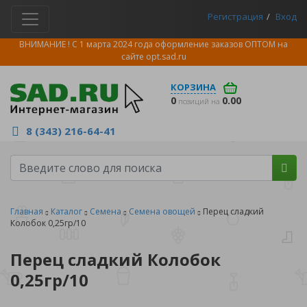
Регистрация
Вход
ВНИМАНИЕ ! С 1 марта 2024 года оформление заказов ОПТОМ на
сайте
opt.sad.ru
КОРЗИНА
0
0.00
позиций на
8 (343) 216-64-41
Главная
Каталог
Семена
Семена овощей
Перец сладкий
Колобок 0,25гр/10
Перец сладкий Колобок
0,25гр/10