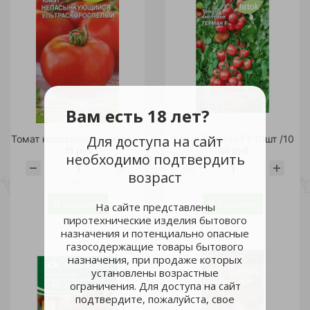
Вам есть 18 лет?
Для доступа на сайт
Томат непасынкующийся Ультраскороспелый 20шт /10
Томат Герман F1 10шт /10
21 руб.
63 руб.
необходимо подтвердить
возраст
шт
шт
В корзину
В корзину
На сайте представлены
пиротехнические изделия бытового
назначения и потенциально опасные
газосодержащие товары бытового
назначения, при продаже которых
установлены возрастные
ограничения. Для доступа на сайт
подтвердите, пожалуйста, свое