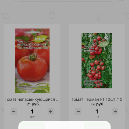
Томат непасынкующийся Ультраскороспелый 20шт /10
Томат Герман F1 10шт /10
21 руб.
63 руб.
шт
шт
В корзину
В корзину