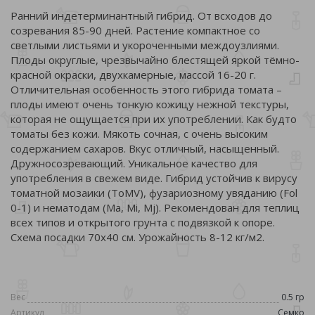
Ранний индетерминантный гибрид. От всходов до
созревания 85-90 дней. Растение компактное со
светлыми листьями и укороченными междоузлиями.
Плоды округлые, чрезвычайно блестящей яркой тёмно-
красной окраски, двухкамерные, массой 16-20 г.
Отличительная особенность этого гибрида томата –
плоды имеют очень тонкую кожицу нежной текстуры,
которая не ощущается при их употреблении. Как будто
томаты без кожи. Мякоть сочная, с очень высоким
содержанием сахаров. Вкус отличный, насыщенный.
Дружносозревающий. Уникальное качество для
употребления в свежем виде. Гибрид устойчив к вирусу
томатной мозаики (ToMV), фузариозному увяданию (Fol
0-1) и нематодам (Ma, Mi, Mj). Рекомендован для теплиц
всех типов и открытого грунта с подвязкой к опоре.
Схема посадки 70х40 см. Урожайность 8-12 кг/м2.
Вес
0.5 гр
Артикул
Семко