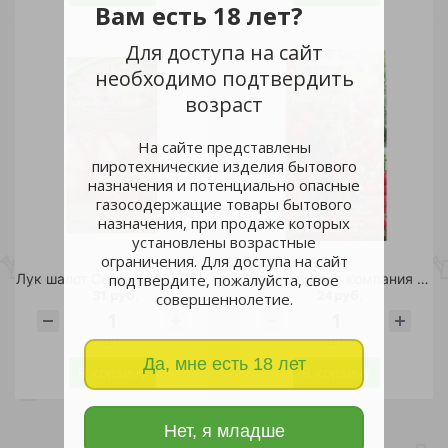
Вам есть 18 лет?
Для доступа на сайт
необходимо подтвердить
возраст
На сайте представлены
пиротехнические изделия бытового
назначения и потенциально опасные
газосодержащие товары бытового
назначения, при продаже которых
установлены возрастные
ограничения. Для доступа на сайт
Лук шалот Семейный 0,2гр /10
Томат Веселая компания F1 20шт/10
подтвердите, пожалуйста, свое
31 руб.
24 руб.
совершеннолетие.
шт
шт
Да, мне есть 18 лет
В корзину
В корзину
Нет, я младше