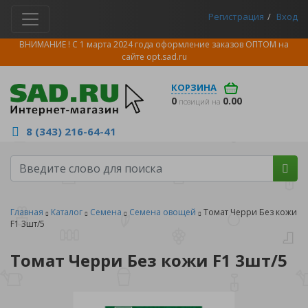
Регистрация
Вход
ВНИМАНИЕ ! С 1 марта 2024 года оформление заказов ОПТОМ на
сайте
opt.sad.ru
КОРЗИНА
0
0.00
позиций на
8 (343) 216-64-41
Главная
Каталог
Семена
Семена овощей
Томат Черри Без кожи
F1 3шт/5
Томат Черри Без кожи F1 3шт/5