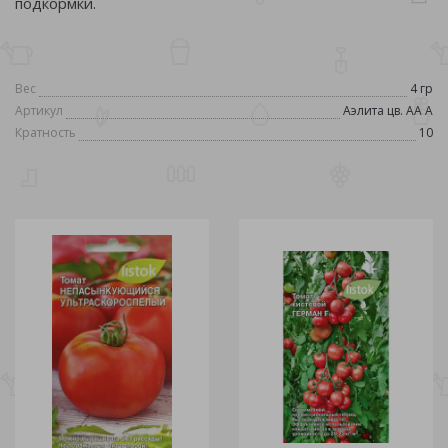
подкормки.
Вес
4 гр
Артикул
Аэлита цв. АА А
Кратность
10