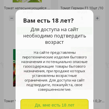
Томат непасынкующийся Ультраскороспелый 20шт /10
Томат Герман F1 10шт /10
21 руб.
63 руб.
Вам есть 18 лет?
шт
шт
Для доступа на сайт
В корзину
В корзину
необходимо подтвердить
возраст
На сайте представлены
пиротехнические изделия бытового
назначения и потенциально опасные
газосодержащие товары бытового
назначения, при продаже которых
установлены возрастные
ограничения. Для доступа на сайт
подтвердите, пожалуйста, свое
совершеннолетие.
Томат Черри Без кожи F1 3шт/5
Лук шалот Семейный 0,2гр /10
225 руб.
31 руб.
Да, мне есть 18 лет