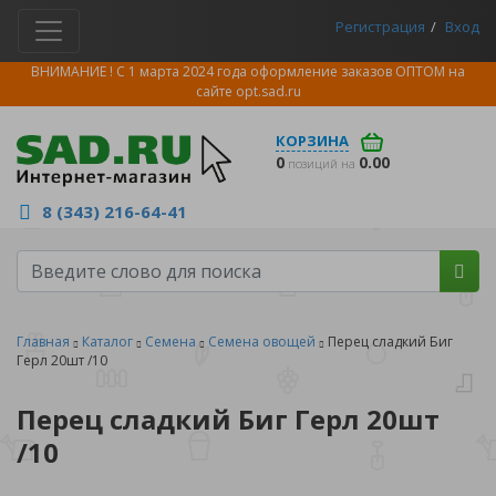
Регистрация
Вход
ВНИМАНИЕ ! С 1 марта 2024 года оформление заказов ОПТОМ на
сайте
opt.sad.ru
КОРЗИНА
0
0.00
позиций на
8 (343) 216-64-41
Главная
Каталог
Семена
Семена овощей
Перец сладкий Биг
Герл 20шт /10
Перец сладкий Биг Герл 20шт
/10