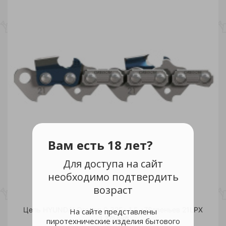
Вам есть 18 лет?
Для доступа на сайт
необходимо подтвердить
возраст
Цепь HYUNDAI Oregon 0,325* 1,5 *78звеньев 21LPX
На сайте представлены
1 275 руб.
пиротехнические изделия бытового