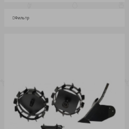
Фильтр
Подбор параметров
Розничная
1 275
3 053.75
4 832.50
6 611.25
8 390
Склады