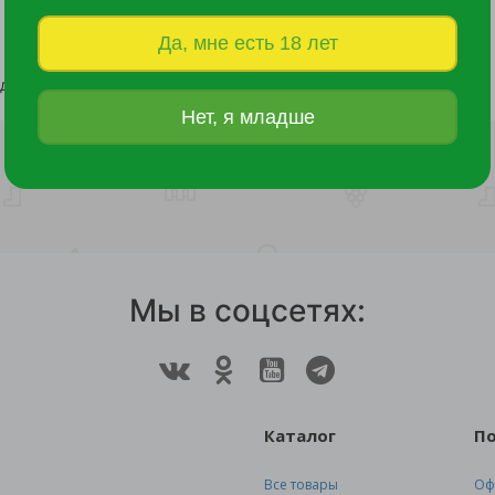
Да, мне есть 18 лет
Банка для сыпучих продуктов Тондо 0,9л с завинчивающейся крышкой кремовая /
117 руб.
100 руб.
Нет, я младше
Мы в соцсетях:
Каталог
П
Все товары
Оф