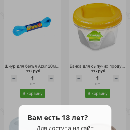
Шнур для белья Azur 20м (полипропилен)
Банка для сыпучих продуктов Тондо 0,9л с завинчивающейся крышкой кремовая /
112 руб.
117 руб.
шт
шт
В корзину
В корзину
Вам есть 18 лет?
Для доступа на сайт