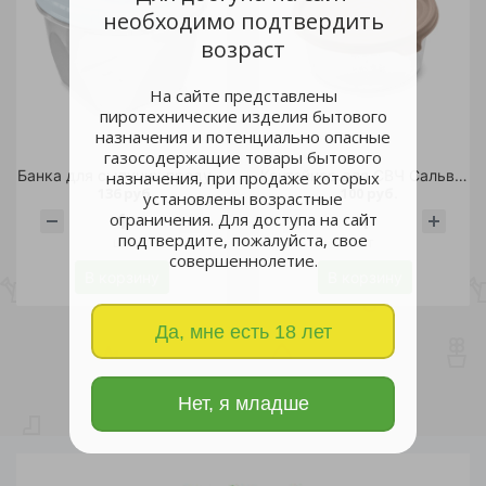
необходимо подтвердить
возраст
На сайте представлены
пиротехнические изделия бытового
назначения и потенциально опасные
газосодержащие товары бытового
Банка для сыпучих продуктов Тондо 1,2л с завинчивающейся крышкой светло-голубая
Контейнер для СВЧ Сальваре 0,5л мокко /
назначения, при продаже которых
136 руб.
100 руб.
установлены возрастные
ограничения. Для доступа на сайт
подтвердите, пожалуйста, свое
шт
шт
совершеннолетие.
В корзину
В корзину
Да, мне есть 18 лет
Нет, я младше