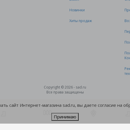
Новинки
Пр
Хиты продаж
Во
Пе
По
По
Ко
Ре
те
Copyright © 2026 - sad.ru
Все права защищены
ть сайт Интернет-магазина sad.ru, вы даете согласие на о
Принимаю