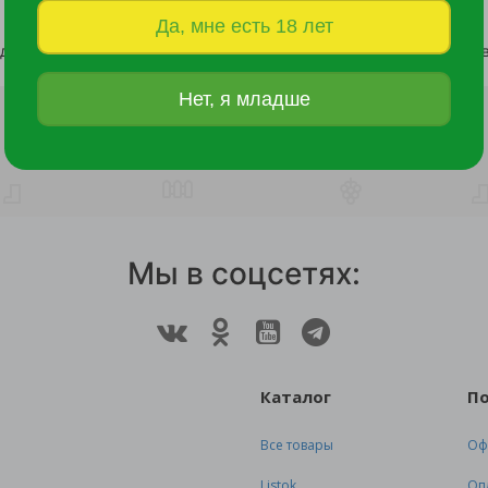
Да, мне есть 18 лет
Банка для сыпучих продуктов Тондо 0,9л с завинчивающейся крышкой кремовая /
117 руб.
136 руб.
Нет, я младше
Мы в соцсетях:
Каталог
П
Все товары
Оф
Listok
Оп