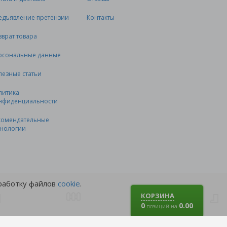
едъявление претензии
Контакты
зврат товара
рсональные данные
лезные статьи
литика
нфиденциальности
комендательные
хнологии
бработку файлов
cookie
.
КОРЗИНА
0
0.00
позиций на