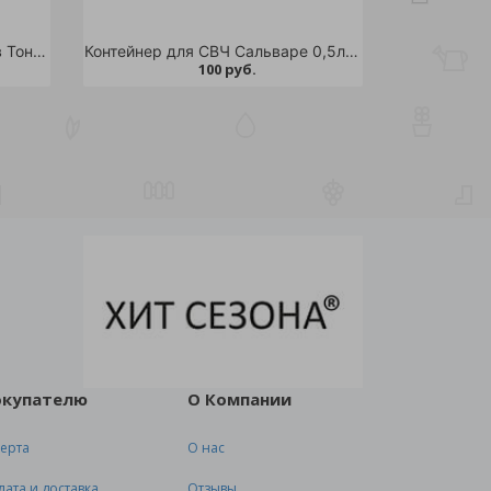
Банка для сыпучих продуктов Тондо 1,2л с завинчивающейся крышкой светло-голубая
Контейнер для СВЧ Сальваре 0,5л мокко /
100 руб.
окупателю
О Компании
ерта
О нас
лата и доставка
Отзывы