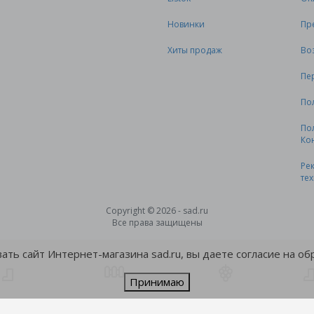
Новинки
Пр
Хиты продаж
Во
Пе
По
По
Ко
Ре
те
Copyright © 2026 - sad.ru
Все права защищены
ть сайт Интернет-магазина sad.ru, вы даете согласие на о
Принимаю