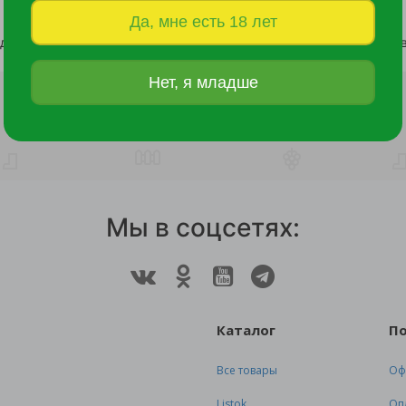
Да, мне есть 18 лет
Банка для сыпучих продуктов Тондо 0,9л с завинчивающейся крышкой кремовая /
117 руб.
136 руб.
Нет, я младше
Мы в соцсетях:
Каталог
П
Все товары
Оф
Listok
Оп