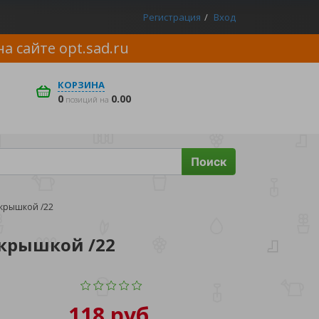
Регистрация
Вход
на сайте
opt.sad.ru
КОРЗИНА
0
0.00
позиций на
Поиск
 крышкой /22
 крышкой /22
118 руб.