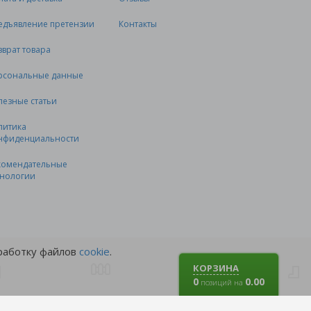
едъявление претензии
Контакты
зврат товара
рсональные данные
лезные статьи
литика
нфиденциальности
комендательные
хнологии
бработку файлов
cookie
.
КОРЗИНА
0
0.00
позиций на