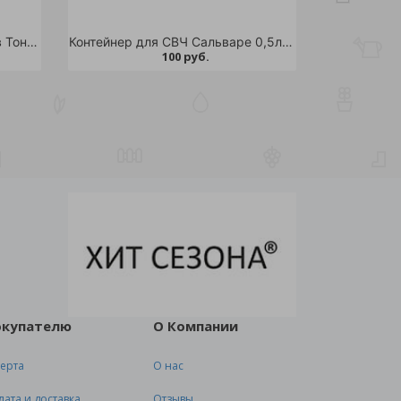
Банка для сыпучих продуктов Тондо 1,2л с завинчивающейся крышкой светло-голубая
Контейнер для СВЧ Сальваре 0,5л мокко /
100 руб.
окупателю
О Компании
ерта
О нас
лата и доставка
Отзывы