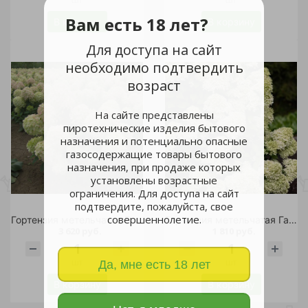
Вам есть 18 лет?
В корзину
В корзину
Для доступа на сайт
необходимо подтвердить
возраст
На сайте представлены
пиротехнические изделия бытового
назначения и потенциально опасные
газосодержащие товары бытового
назначения, при продаже которых
установлены возрастные
ограничения. Для доступа на сайт
подтвердите, пожалуйста, свое
совершеннолетие.
Гортензия метельчатая Гарден Лайтс Вайтлайт С5 1шт /Garden Lights Whitelight
Гортензия метельчатая Гарден Лайтс Гринлайт С2 1шт /Garden Lights Greenlight
3 620 руб.
1 810 руб.
шт
шт
Да, мне есть 18 лет
В корзину
В корзину