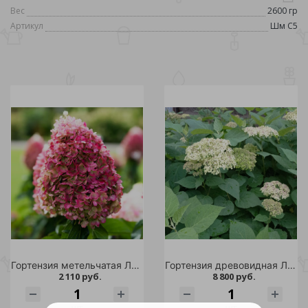
Вес
2600 гр
Артикул
Шм С5
Гортензия метельчатая Ливинг Пинки Промис С2 1шт /Living Pinky Promise
Гортензия древовидная Лайм Рики С20 1шт/Hydrangea arborescens LIME RICKEY
2 110 руб.
8 800 руб.
шт
шт