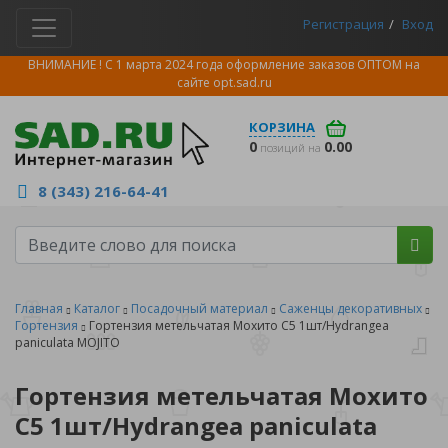
Регистрация
Вход
ВНИМАНИЕ ! С 1 марта 2024 года оформление заказов ОПТОМ на
сайте
opt.sad.ru
КОРЗИНА
0
0.00
позиций на
8 (343) 216-64-41
Главная
Каталог
Посадочный материал
Саженцы декоративных
Гортензия
Гортензия метельчатая Мохито С5 1шт/Hydrangea
paniculata MOJITO
Гортензия метельчатая Мохито
С5 1шт/Hydrangea paniculata