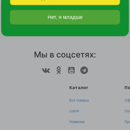
8 800 руб.
1 810 руб.
Нет, я младше
Мы в соцсетях:
Каталог
П
Все товары
Оф
Listok
Оп
Новинки
Пр