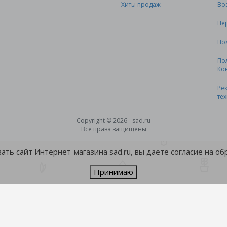
Хиты продаж
Во
Пе
По
По
Ко
Ре
те
Copyright © 2026 - sad.ru
Все права защищены
ть сайт Интернет-магазина sad.ru, вы даете согласие на о
Принимаю