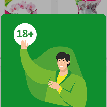
Грунт "Effect+" для орхидей 1л /20/25
Грунт "Effect+" для орхидей 2
198 руб.
240 руб.