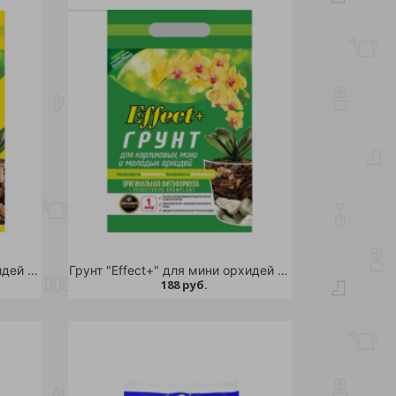
Грунт "Effect+" для мини орхидей +100мл гумуса в подарок /25
Грунт "Effect+" для мини орхидей +пеностекло в подарок /25
188 руб.