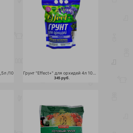
,5л /10
Грунт "Effect+" для орхидей 4л 10*30 /10
345 руб.