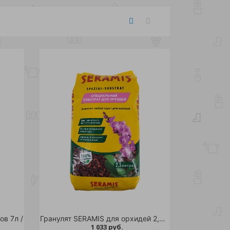
ов 7л /
Гранулят SERAMIS для орхидей 2,5л /
1 033 руб.