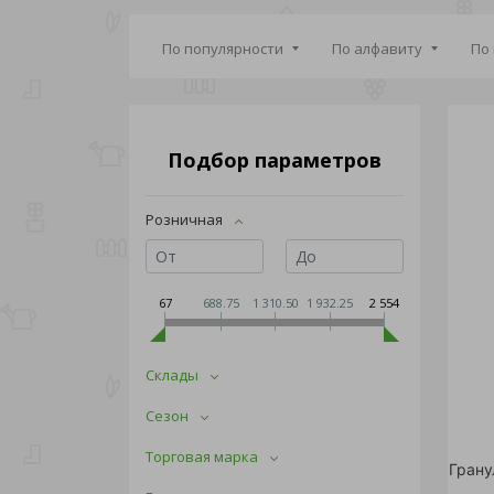
По популярности
По алфавиту
По
Подбор параметров
Розничная
67
688.75
1 310.50
1 932.25
2 554
Склады
Сезон
Торговая марка