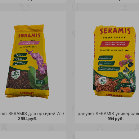
лят SERAMIS для орхидей 7л /
2 554 руб.
994 руб.