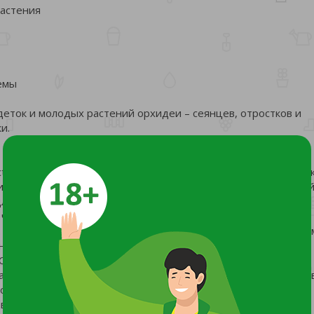
растения
емы
деток и молодых растений орхидеи – сеянцев, отростков и
и.
t+» изготовлен из коры специально отобранной мелкой фра
има для качественного укоренения деток и молодых орхидей
 для выращивания карликовых орхидей. Благодаря коре грунт
 что является необходимым условием для развития и роста
 Сосновая кора мелкой фракции - создает воздухо проницае
нии Вы можете добавить более крупную кору из линейки
БИОАБСОЛЮТ».
вляет собой сложный комплекс тканей. Это непросто огруб
ложным химическим составом. Поэтому в правильно
влять плодородный грунт. Этот материал содержит все