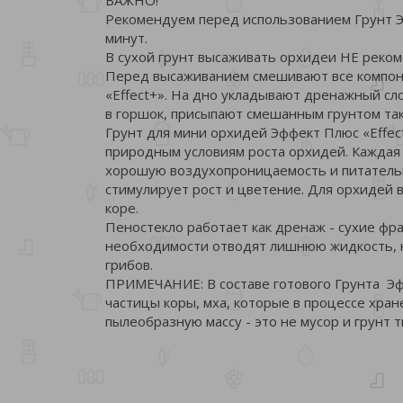
Рекомендуем перед использованием Грунт Эф
минут.
В сухой грунт высаживать орхидеи НЕ реком
Перед высаживанием смешивают все компоне
«Effect+». На дно укладывают дренажный с
в горшок, присыпают смешанным грунтом так,
Грунт для мини орхидей Эффект Плюс «Effec
природным условиям роста орхидей. Каждая 
хорошую воздухопроницаемость и питатель
стимулирует рост и цветение. Для орхидей в
коре.
Пеностекло работает как дренаж - сухие фр
необходимости отводят лишнюю жидкость, н
грибов.
ПРИМЕЧАНИЕ: В составе готового Грунта Эфф
частицы коры, мха, которые в процессе хра
пылеобразную массу - это не мусор и грунт 