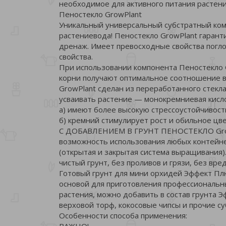
необходимое для активного питания растени
Пеностекло GrowPlant
Уникальный универсальный субстратный комп
растениевода! Пеностекло GrowPlant гаран
дренаж. Имеет превосходные свойства погло
свойства.
При использовании компонента Пеностекло Gr
корни получают оптимальное соотношение в
GrowPlant сделан из переработанного стекла
усваивать растение — монокремниевая кисло
а) имеют более высокую стрессоустойчивост
б) кремний стимулирует рост и обильное цв
С ДОБАВЛЕНИЕМ В ГРУНТ ПЕНОСТЕКЛО Gro
возможность использования любых контейнер
(открытая и закрыт
чистый грунт, без проливов и грязи, без вр
Готовый грунт для мини орхидей Эффект Плю
основой для приготовления профессиональны
растения, можно добавить в состав грунта 
верховой торф, кокосовые чипсы и прочие
Особенности способа применения:
ВАЖНО!