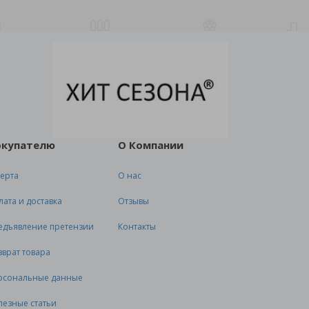
окупателю
О Компании
ерта
О нас
лата и доставка
Отзывы
едъявление претензии
Контакты
зврат товара
рсональные данные
лезные статьи