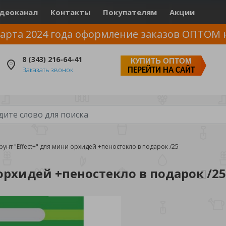
деоканал
Контакты
Покупателям
Акции
арта 2024 года оформление заказов ОПТОМ 
8 (343) 216-64-41
КУПИТЬ ОПТОМ
Заказать звонок
ПЕРЕЙТИ НА САЙТ
рунт "Effect+" для мини орхидей +пеностекло в подарок /25
 орхидей +пеностекло в подарок /25