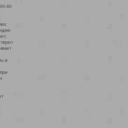
 30-60
люс
хидею
яют.
ствуют
чивает
ть в
 при
и
ют