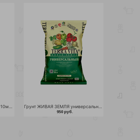
Грунт торфяной Агробалт-С 0-10мм 35л /39
Грунт ЖИВАЯ ЗЕМЛЯ универсальный 50л /45
950 руб.