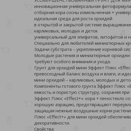
инновационная универсальная фитоформула
отборная кора сосны измельченная + универ
идеальная среда для роста орхидей
в открытой и закрытой системе выращивани
карликовых, молодых и деток
универсальный для эпифитов, литофи́тов и 
Специально для любителей миниатюрных к
Задачи субстрата – укрепление корневой сис
Молодые растения и миниатюрные орхидеи 
требуют особого внимания и ухода.
Грунт для орхидей мини Эффект Плюс «Effe
превосходный баланс воздуха и влаги, и ид
мини орхидей – карликовых, молодых и дето
Компоненты готового грунта Эффект Плюс «
емкость и пористую структуру, сохраняя при
Эффект Плюс «Effect+»: кора + пеностекло 
хорошую аэрацию, предотвращают переувла
защищая нежные воздушные корни растений 
Плюс «Effect+» для мини орхидей обеспечи
декоративности.
Свойства: