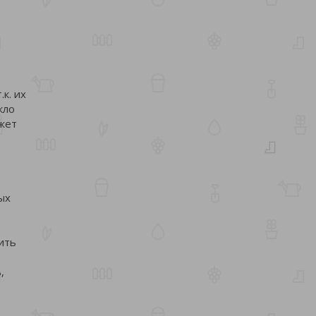
к. их
кло
ожет
ых
ить
,