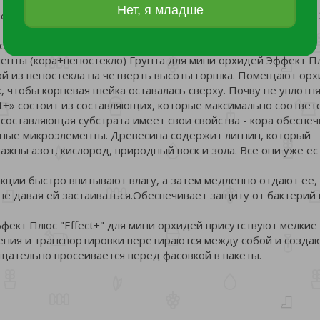
Нет, я младше
фект Плюс «Effect+» кору и пеностекло замочить в воде на
ендуется!
нты (кора+пеностекло) Грунта для мини орхидей Эффект П
лой из пеностекла на четверть высоты горшка. Помещают ор
 чтобы корневая шейка оставалась сверху. Почву не уплотн
t+» состоит из составляющих, которые максимально соответ
составляющая субстрата имеет свои свойства - кора обеспе
ные микроэлементы. Древесина содержит лигнин, который
ажны азот, кислород, природный воск и зола. Все они уже ес
акции быстро впитывают влагу, а затем медленно отдают ее,
е давая ей застаиваться.Обеспечивает защиту от бактерий 
ект Плюс "Effect+" для мини орхидей присутствуют мелкие
нения и транспортировки перетираются между собой и созда
тщательно просеивается перед фасовкой в пакеты.