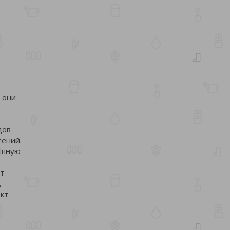
 они
дов
тений.
ушную
т
,
кт