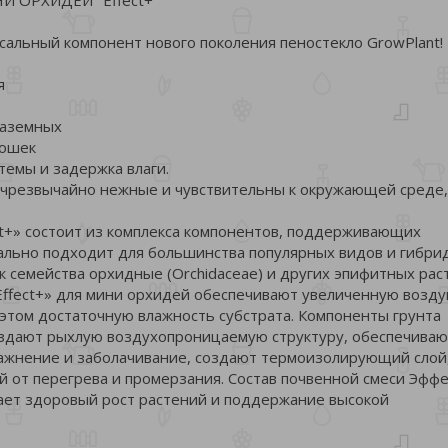
сальный компонент нового поколения пеностекло GrowPlant!
я
наземных
рошек
темы и задержка влаги.
чрезвычайно нежные и чувствительны к окружающей среде,
ct+» состоит из комплекса компонентов, поддерживающих
еально подходит для большинства популярных видов и гибри
к семейства орхидные (Orchidaceae) и других эпифитных рас
Effect+» для мини орхидей обеспечивают увеличенную возд
 этом достаточную влажность субстрата. Компоненты грунта
создают рыхлую воздухопроницаемую структуру, обеспечиваю
жнение и заболачивание, создают термоизолирующий слой
от перегрева и промерзания. Состав почвенной смеси Эффе
вает здоровый рост растений и поддержание высокой