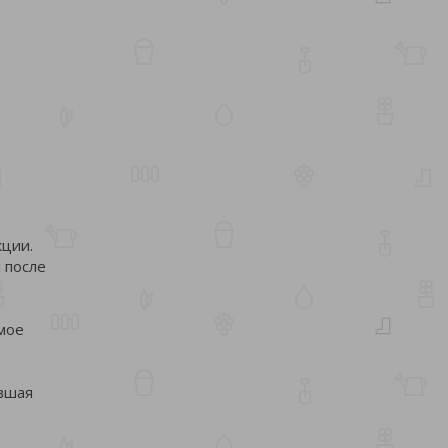
кции.
 после
мое
евшая