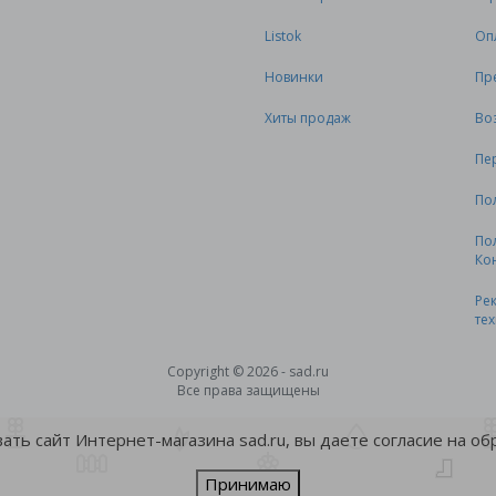
Listok
Оп
Новинки
Пр
Хиты продаж
Во
Пе
По
По
Ко
Ре
те
Copyright © 2026 - sad.ru
Все права защищены
ть сайт Интернет-магазина sad.ru, вы даете согласие на о
Принимаю