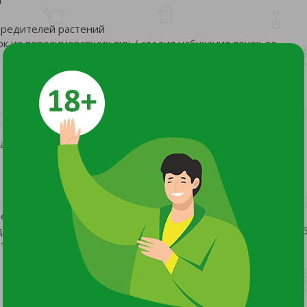
вредителей растений
к из перезимовавших яиц ( стадия набухания почек до
щами
телей
усов. 4мл препарата развести в 10 л воды, для обработки 2-
веточных горшечных растений.