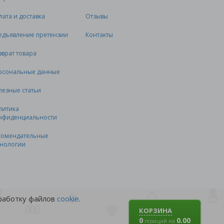
лата и доставка
Отзывы
едъявление претензии
Контакты
зврат товара
рсональные данные
лезные статьи
литика
нфиденциальности
комендательные
хнологии
бработку файлов
cookie
.
КОРЗИНА
0
0.00
позиций на