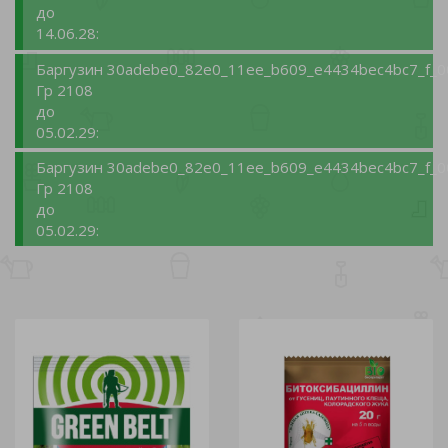
до
14.06.28:
Баргузин
30adebe0_82e0_11ee_b609_e4434bec4bc7_f_0
Гр 2108
до
05.02.29:
Баргузин
30adebe0_82e0_11ee_b609_e4434bec4bc7_f_0
Гр 2108
до
05.02.29: