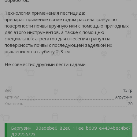
обработок.
Технология применения пестицида:
препарат применяется методом рассева гранул по
поверхности почвы вручную или с помощью пригодных
для этого инструментов, а также с помощью
специальных агрегатов для внесения гранул на
поверхность почвы с последующей заделкой их
рыхлением на глубину 2-3 см.
Не совместис другими пестицидами
Вес
15 гр
Артикул
Агрусхим
Кратность
20
Баргузин
30adebe0_82e0_11ee_b609_e4434bec4bc7_f_
Д22255/23