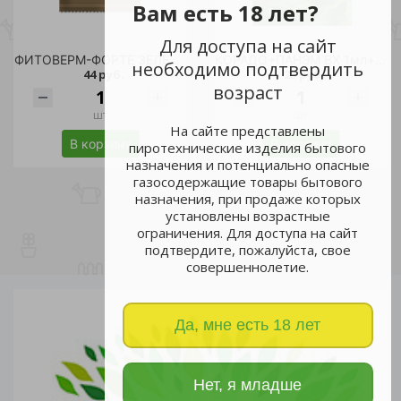
Вам есть 18 лет?
Для доступа на сайт
ФИТОВЕРМ-ФОРТЕ ЗЕЛЕНАЯ АПТЕКА 4мл /150
КОРАДО+ПАНЭМ ВХ 1мл+2мл/160
необходимо подтвердить
44 руб.
23 руб.
возраст
шт
шт
На сайте представлены
В корзину
В корзину
пиротехнические изделия бытового
назначения и потенциально опасные
газосодержащие товары бытового
назначения, при продаже которых
установлены возрастные
ограничения. Для доступа на сайт
подтвердите, пожалуйста, свое
совершеннолетие.
Да, мне есть 18 лет
Нет, я младше