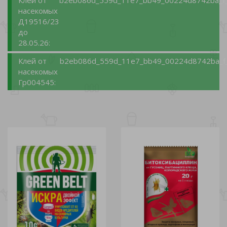
Клей от
b2eb086d_559d_11e7_bb49_00224d8742ba_f_
насекомых
Д19516/23
до
28.05.26:
Клей от
b2eb086d_559d_11e7_bb49_00224d8742ba_f
насекомых
Гр004545: