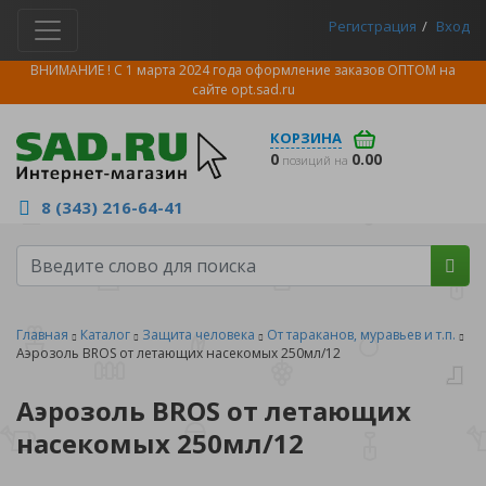
Регистрация
Вход
ВНИМАНИЕ ! С 1 марта 2024 года оформление заказов ОПТОМ на
сайте
opt.sad.ru
КОРЗИНА
0
0.00
позиций на
8 (343) 216-64-41
Главная
Каталог
Защита человека
От тараканов, муравьев и т.п.
Аэрозоль BROS от летающих насекомых 250мл/12
Аэрозоль BROS от летающих
насекомых 250мл/12