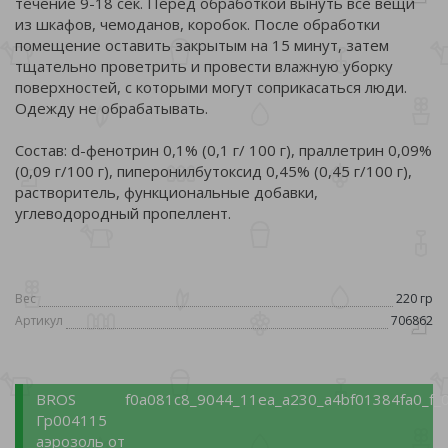
течение 9-18 сек. Перед обработкой вынуть все вещи
из шкафов, чемоданов, коробок. После обработки
помещение оставить закрытым на 15 минут, затем
тщательно проветрить и провести влажную уборку
поверхностей, с которыми могут соприкасаться люди.
Одежду не обрабатывать.
Состав: d-фенотрин 0,1% (0,1 г/ 100 г), праллетрин 0,09%
(0,09 г/100 г), пиперонилбутоксид 0,45% (0,45 г/100 г),
растворитель, функциональные добавки,
углеводородный пропеллент.
Вес
220 гр
Артикул
706862
BROS
f0a081c8_9044_11ea_a230_a4bf01384fa0_f_
Гр004115
аэрозоль от