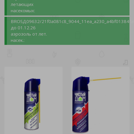
летающих
насекомых:
BROSД09632/21
f0a081c8_9044_11ea_a230_a4bf01384fa
до 01.12.26
аэрозоль от лет.
насек.: