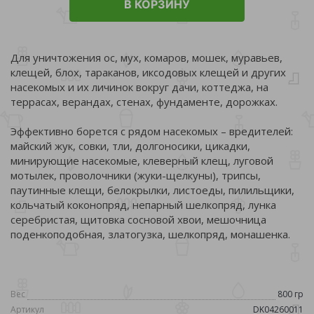
В КОРЗИНУ
Для уничтожения ос, мух, комаров, мошек, муравьев,
клещей, блох, тараканов, иксодовых клещей и других
насекомых и их личинок вокруг дачи, коттеджа, на
террасах, верандах, стенах, фундаменте, дорожках.
Эффективно борется с рядом насекомых – вредителей:
майский жук, совки, тли, долгоносики, цикадки,
минирующие насекомые, клеверный клещ, луговой
мотылек, проволочники (жуки-щелкуны), трипсы,
паутинные клещи, белокрылки, листоеды, пилильщики,
кольчатый коконопряд, непарный шелкопряд, лунка
серебристая, щитовка сосновой хвои, мешочница
поденкоподобная, златогузка, шелкопряд, монашенка.
Вес
800 гр
Артикул
DK04260011