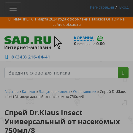
Регистрация
Вход
ВНИМАНИЕ ! С 1 марта 2024 года оформление заказов ОПТОМ на
сайте
opt.sad.ru
КОРЗИНА
0
0.00
позиций на
8 (343) 216-64-41
Главная
Каталог
Защита человека
От летающих
Cпрей Dr.Klaus
Insect Универсальный от насекомых 750мл/8
Cпрей Dr.Klaus Insect
Универсальный от насекомых
750мл/8