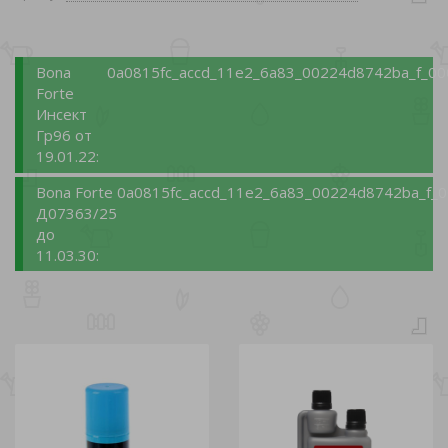
Bona
0a0815fc_accd_11e2_6a83_00224d8742ba_f_00
Forte
Инсект
Гр96 от
19.01.22:
Bona Forte
0a0815fc_accd_11e2_6a83_00224d8742ba_f_0
Д07363/25
до
11.03.30: