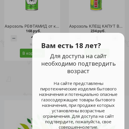
Аэрозоль РЕФТАМИД от клещей Антиклещ 145мл/24
Аэрозоль КЛЕЩ КАПУТ ВХ от клещей 150мл(210см)/24
168 руб.
234 руб.
Вам есть 18 лет?
шт
шт
В корзину
В корзину
Для доступа на сайт
необходимо подтвердить
возраст
На сайте представлены
пиротехнические изделия бытового
назначения и потенциально опасные
газосодержащие товары бытового
назначения, при продаже которых
установлены возрастные
ограничения. Для доступа на сайт
подтвердите, пожалуйста, свое
совершеннолетие.