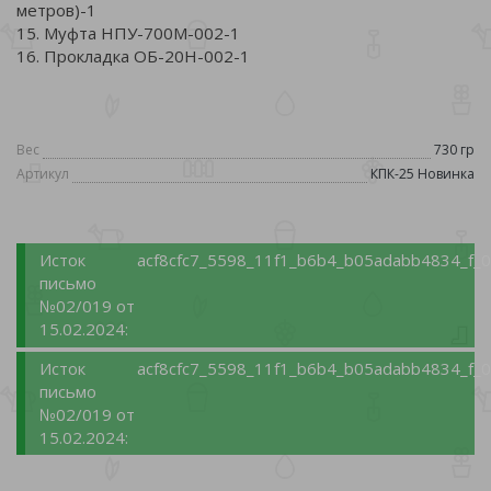
метров)-1
15. Муфта НПУ-700М-002-1
16. Прокладка ОБ-20Н-002-1
Вес
730 гр
Артикул
КПК-25 Новинка
Исток
acf8cfc7_5598_11f1_b6b4_b05adabb4834_f_
письмо
№02/019 от
15.02.2024:
Исток
acf8cfc7_5598_11f1_b6b4_b05adabb4834_f_
письмо
№02/019 от
15.02.2024: