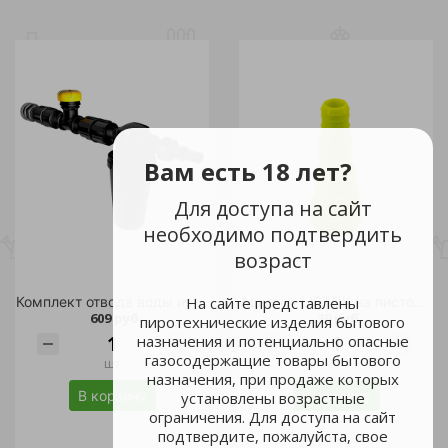
Вам есть 18 лет?
Для доступа на сайт
необходимо подтвердить
возраст
Комплект отвода воды из емкости /
Адаптер LISTOK на пистолет /300
На сайте представлены
609 руб.
39 руб.
пиротехнические изделия бытового
назначения и потенциально опасные
газосодержащие товары бытового
шт
шт
назначения, при продаже которых
В корзину
В корзину
установлены возрастные
ограничения. Для доступа на сайт
подтвердите, пожалуйста, свое