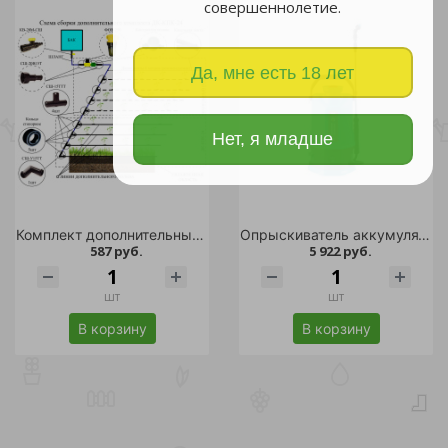
совершеннолетие.
Да, мне есть 18 лет
Нет, я младше
Комплект дополнительный к капельному поливу /
Опрыскиватель аккумуляторный Velli 5л /
587 руб.
5 922 руб.
шт
шт
В корзину
В корзину