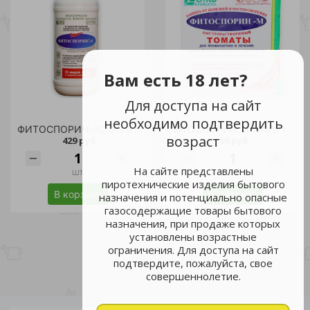
Вам есть 18 лет?
Для доступа на сайт
необходимо подтвердить
ФИТОСПОРИН-АС 0,5 л /
ФИТОСПОРИН М 100гр томаты /30
возраст
429 руб.
56 руб.
На сайте представлены
шт
шт
пиротехнические изделия бытового
В корзину
В корзину
назначения и потенциально опасные
газосодержащие товары бытового
назначения, при продаже которых
установлены возрастные
ограничения. Для доступа на сайт
подтвердите, пожалуйста, свое
совершеннолетие.