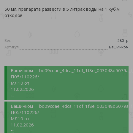
50 мл. препарата развести в 5 литрах воды на 1 куб.м
отходов
Вес
580 гр
Артикул
БашИнком
Башинком
bd09cdae_4dca_11df_1f8e_003048d5079a_f
П05/110226/
МЛ10 от
11.02.2026
г.:
Башинком
bd09cdae_4dca_11df_1f8e_003048d5079a_f
П05/110226/
МЛ10 от
11.02.2026
г.: