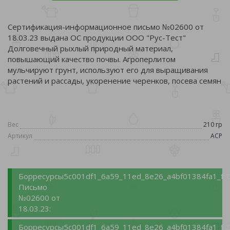
Сертификация-информационное письмо №02600 от
18.03.23 выдана ОС продукции ООО "Рус-Тест"
Долговечный рыхлый природный материал,
повышающий качество почвы. Агроперлитом
мульчируют грунт, используют его для выращивания
растений и рассады, укоренение черенков, посева семян
Вес
210 гр
Артикул
АСР
Борресурсы
5c001df1_6a59_11ed_8e26_a4bf01384fa1_f_
Письмо
№02600 от
18.03.23:
Борресурсы
5c001df1_6a59_11ed_8e26_a4bf01384fa1_f_