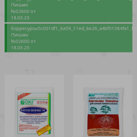
Письмо
№02600 от
18.03.23:
Борресурсы
5c001df1_6a59_11ed_8e26_a4bf01384fa1_f_
Письмо
№02600 от
18.03.23: