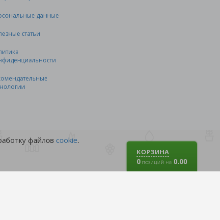
рсональные данные
лезные статьи
литика
нфиденциальности
комендательные
хнологии
бработку файлов
cookie
.
КОРЗИНА
0
0.00
позиций на