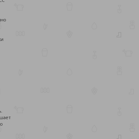
шно
ки
.
ышает
во