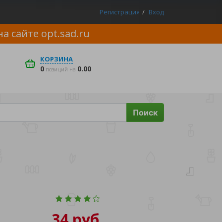
Регистрация
Вход
на сайте
opt.sad.ru
КОРЗИНА
0
0.00
позиций на
Поиск
34 руб.