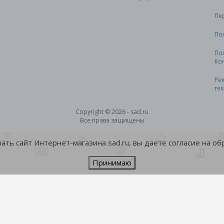
Пе
По
По
Ко
Ре
те
Copyright © 2026 - sad.ru
Все права защищены
ть сайт Интернет-магазина sad.ru, вы даете согласие на о
Принимаю