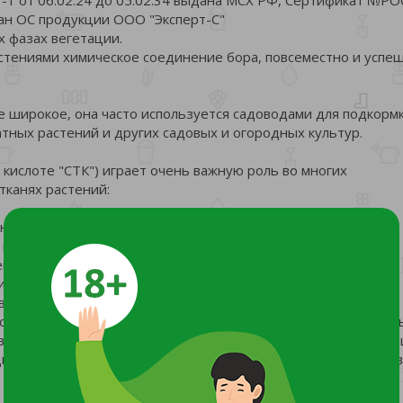
дан ОС продукции ООО "Эксперт-С"
х фазах вегетации.
растениями химическое соединение бора, повсеместно и успе
 широкое, она часто используется садоводами для подкорм
атных растений и других садовых и огородных культур.
кислоте "СТК") играет очень важную роль во многих
тканях растений:
ующих рост и развитие растений;
клеточных стенок;
й и побегов, в делении клеток;
иями кальция;
в развитии плодов;
тосинтезирующих листьев к плодам, повышая их сахаристость
ванию мощного листового аппарата, корневой системы, пов
ы, стимулирует цветение и урожайность и улучшает качест