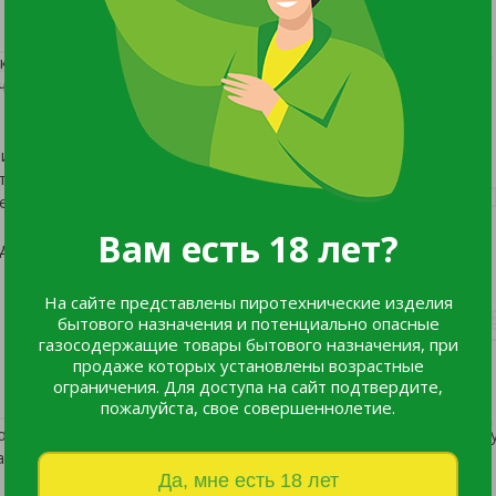
 роста вследствие приостановки фотосинтеза;
ек и молодых листьев;
 их осыпание;
тков опробковевшей ткани.
но тем, что ее состав способен кардинально менять
Вам есть 18 лет?
дством для растений, которые прорастают на:
На сайте представлены пиротехнические изделия
бытового назначения и потенциально опасные
газосодержащие товары бытового назначения, при
продаже которых установлены возрастные
ограничения. Для доступа на сайт подтвердите,
пожалуйста, свое совершеннолетие.
отает» в команде с Борной кислотой "СТК". Делать подкормк
ак почва прошла процесс известкования.
Да, мне есть 18 лет