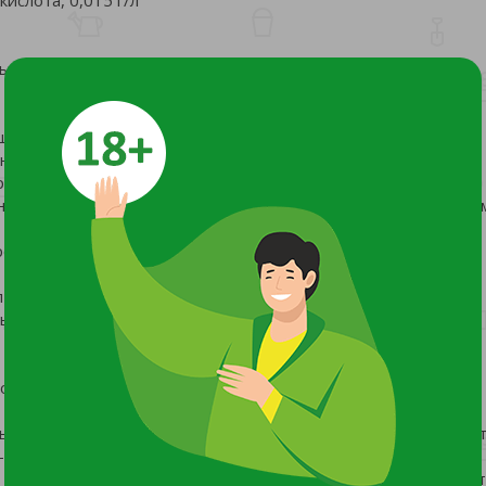
ды овощных и цветочных культур.
шает их всхожесть;
ния семян;
развитие рас- сады;
иям, резким сменам температуры, недостатку влаги и други
родукции.
л чистой воды (или 10 капель/100 мл воды) и тщательно
зовать в течении 1-1,5 часов! Период применения с января
соб обработки
, перец и др. Замачивание семян: огурец - 30-40 мин.; томат
 2 мл/г.
Опрыскивание рассады: перед высадкой в грунт