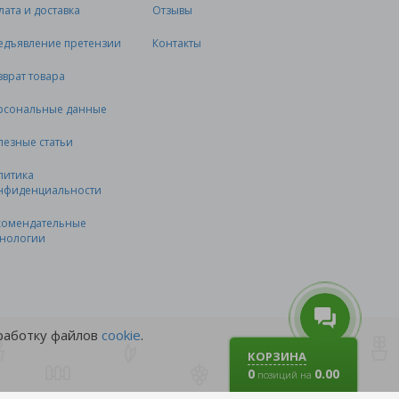
лата и доставка
Отзывы
едъявление претензии
Контакты
зврат товара
рсональные данные
лезные статьи
литика
нфиденциальности
комендательные
хнологии
бработку файлов
cookie
.
КОРЗИНА
0
0.00
позиций на