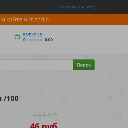
Регистрация
Вход
на сайте
opt.sad.ru
КОРЗИНА
0
0.00
позиций на
Поиск
 /100
46 руб.