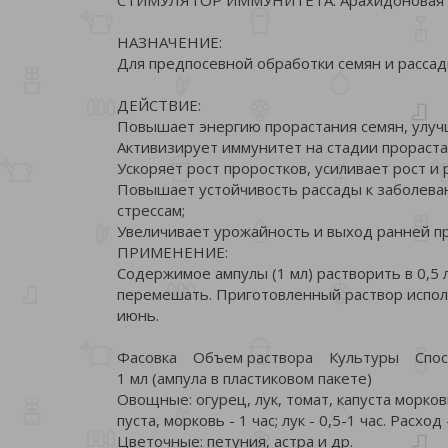
НАЗНАЧЕНИЕ:
Для предпосевной обработки семян и расса
ДЕЙСТВИЕ:
Повышает энергию прорастания семян, улуч
Активизирует иммунитет на стадии прораста
Ускоряет рост проростков, усиливает рост и 
Повышает устойчивость рассады к заболеван
стрессам;
Увеличивает урожайность и выход ранней п
ПРИМЕНЕНИЕ:
Содержимое ампулы (1 мл) растворить в 0,5 
перемешать. Приготовленный раствор исполь
июнь.
Фасовка Объем раствора Культуры Спо
1 мл (ампула в пластиковом пакете)
Овощные: огурец, лук, томат, капуста морковь
пуста, морковь - 1 час; лук - 0,5-1 час. Расход -
Цветочные: петуния, астра и др. 