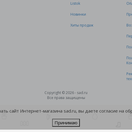
Listok
Оп
Новинки
Пр
Хиты продаж
Во
Пе
По
По
Ко
Ре
те
Copyright © 2026 - sad.ru
Все права защищены
ть сайт Интернет-магазина sad.ru, вы даете согласие на о
Принимаю