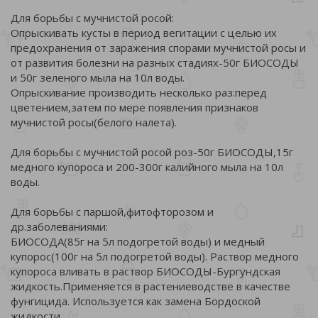
Для борьбы с мучнистой росой:
Опрыскивать кусты в период вегитации с целью их
предохранения от заражения спорами мучнистой росы и
от развития болезни на разных стадиях-50г БИОСОДЫ
и 50г зеленого мыла на 10л воды.
Опрыскивание производить несколько раз:перед
цветением,затем по мере появления признаков
мучнистой росы(белого налета).
Для борьбы с мучнистой росой роз-50г БИОСОДЫ,15г
медного купороса и 200-300г калийного мыла на 10л
воды.
Для борьбы с паршой,фитофторозом и
др.заболеваниями:
БИОСОДА(85г на 5л подогретой воды) и медный
купорос(100г на 5л подогретой воды). Раствор медного
купороса вливать в раствор БИОСОДЫ-Бургундская
жидкость.Применяется в растениеводстве в качестве
фунгицида. Используется как замена Бордоской
жидкости.