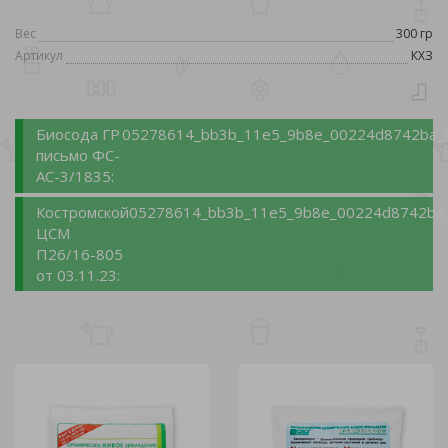
Вес
300 гр
Артикул
КХЗ
Биосода ГР
05278614_bb3b_11e5_9b8e_00224d8742ba_f
письмо ФС-
АС-3/1835:
Костромской
05278614_bb3b_11e5_9b8e_00224d8742ba_
ЦСМ
П26/16-805
от 03.11.23: