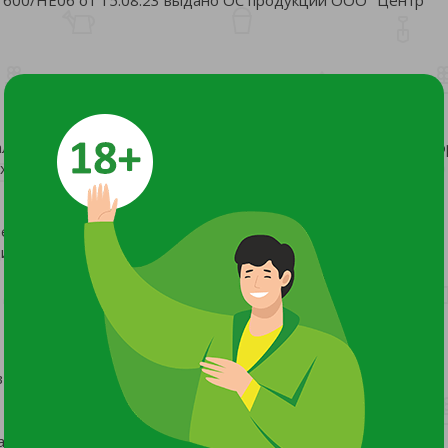
альной способностью поглащать и удерживать воду и раств
их длительное время.
ений;
ий;
 субстрат готов.
а рекомендуем залить гранулы теплой водой.