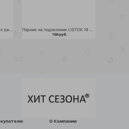
Гидрогель LISTOK для садовых растений и кустарников 50гр 1/5/160
Парник на подоконник LISTOK 18 ячеек(3 вставки) /1/200
166 руб.
окупателю
О Компании