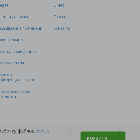
ерта
О нас
лата и доставка
Отзывы
едъявление претензии
Контакты
зврат товара
рсональные данные
лезные статьи
литика
нфиденциальности
комендательные
хнологии
бработку файлов
cookie
.
КОРЗИНА