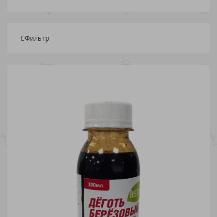
Фильтр
Подбор параметров
Розничная
152
306.18
460.35
614.53
768.70
Склады